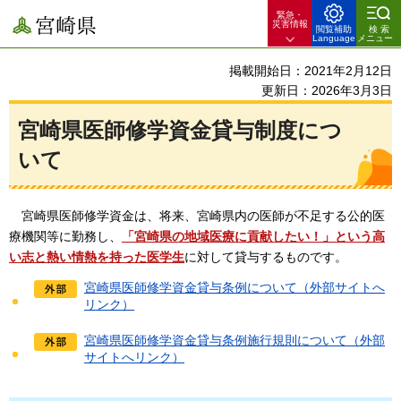
緊急・
宮崎県
災害情報
閲覧補助
検索
Language
メニュー
掲載開始日：2021年2月12日
更新日：2026年3月3日
宮崎県医師修学資金貸与制度につ
いて
宮崎県
医師修学資金は、将来、宮崎県内の医師が不足する公的医
療機関等に勤務し、
「宮崎県の地域医療に貢献したい！」という高
い志と熱い情熱を持った医学生
に対して貸与するものです。
宮崎県医師修学資金貸与条例について（外部サイトへ
リンク）
宮崎県医師修学資金貸与条例施行規則について（外部
サイトへリンク）