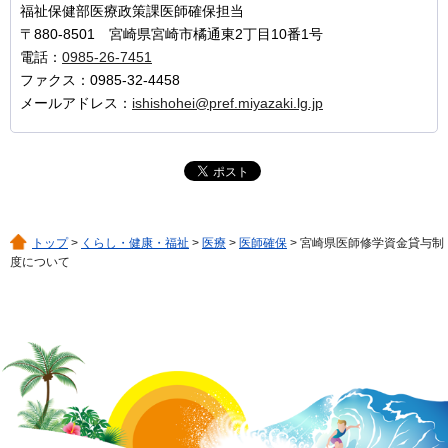
福祉保健部医療政策課医師確保担当
〒880-8501 宮崎県宮崎市橘通東2丁目10番1号
電話：
0985-26-7451
ファクス：0985-32-4458
メールアドレス：
ishishohei@pref.miyazaki.lg.jp
トップ
>
くらし・健康・福祉
>
医療
>
医師確保
> 宮崎県医師修学資金貸与制
度について