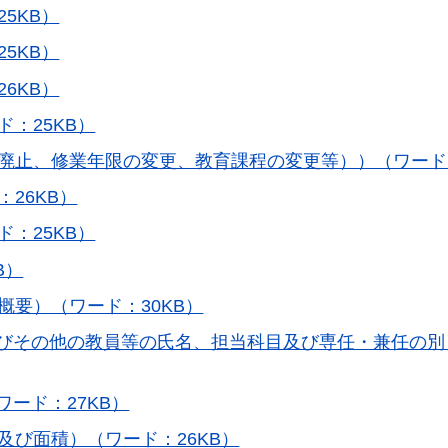
5KB）
5KB）
6KB）
ド：25KB）
の廃止、修業年限の変更、教育課程の変更等））（ワード：
26KB）
ド：25KB）
B）
概要）（ワード：30KB）
員及びその他の教員等の氏名、担当科目及び専任・兼任の
ワード：27KB）
及び面積）（ワード：26KB）