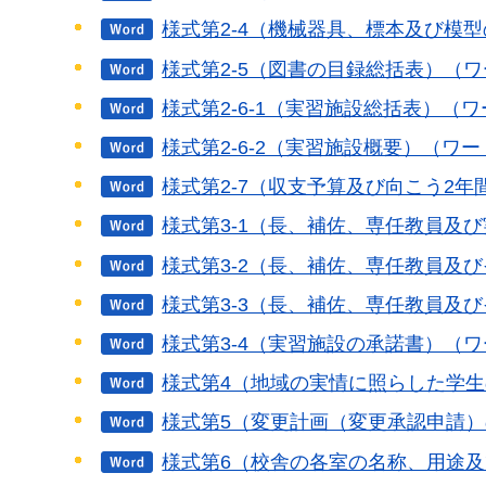
様式第2-4（機械器具、標本及び模型
様式第2-5（図書の目録総括表）（ワ
様式第2-6-1（実習施設総括表）（ワ
様式第2-6-2（実習施設概要）（ワー
様式第2-7（収支予算及び向こう2年
様式第3-1（長、補佐、専任教員及
様式第3-2（長、補佐、専任教員及び
様式第3-3（長、補佐、専任教員及
様式第3-4（実習施設の承諾書）（ワ
様式第4（地域の実情に照らした学生
様式第5（変更計画（変更承認申請）
様式第6（校舎の各室の名称、用途及