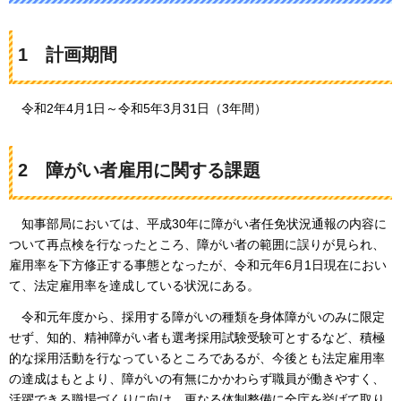
1
計
画期間
令和2年
4月1日～令和5年3月31日（3年間）
2
障
がい者雇用に関する課題
知
事部局においては、平成30年に障がい者任免状況通報の内容に
ついて再点検を行なったところ、障がい者の範囲に誤りが見られ、
雇用率を下方修正する事態となったが、令和元年6月1日現在におい
て、法定雇用率を達成している状況にある。
令
和元年度から、採用する障がいの種類を身体障がいのみに限定
せず、知的、精神障がい者も選考採用試験受験可とするなど、積極
的な採用活動を行なっているところであるが、今後とも法定雇用率
の達成はもとより、障がいの有無にかかわらず職員が働きやすく、
活躍できる職場づくりに向け、更なる体制整備に全庁を挙げて取り