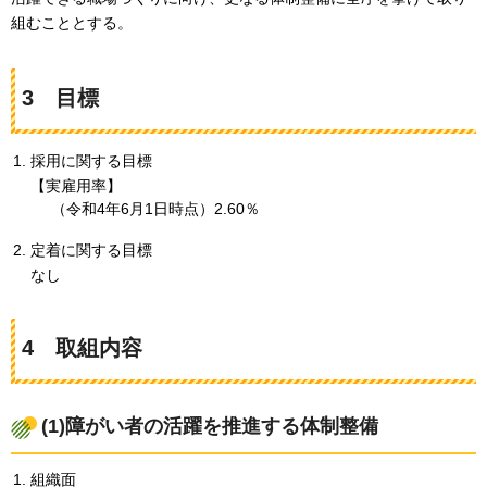
組むこととする。
3
目
標
採用に関する目標
【実雇用率】
（令和4年6月1日時点）2.60％
定着に関する目標
なし
4
取
組内容
(1)障がい者の活躍を推進する体制整備
組織面