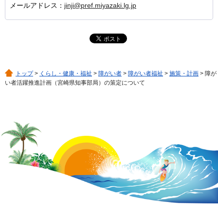
メールアドレス：
jinji@pref.miyazaki.lg.jp
トップ
>
くらし・健康・福祉
>
障がい者
>
障がい者福祉
>
施策・計画
> 障が
い者活躍推進計画（宮崎県知事部局）の策定について