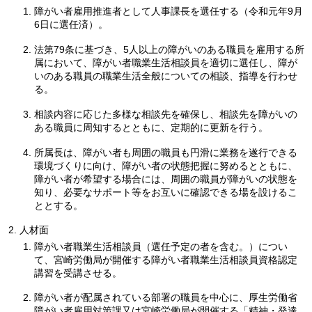
障がい者雇用推進者として人事課長を選任する（令和元年9月
6日に選任済）。
法第79条に基づき、5人以上の障がいのある職員を雇用する所
属において、障がい者職業生活相談員を適切に選任し、障が
いのある職員の職業生活全般についての相談、指導を行わせ
る。
相談内容に応じた多様な相談先を確保し、相談先を障がいの
ある職員に周知するとともに、定期的に更新を行う。
所属長は、障がい者も周囲の職員も円滑に業務を遂行できる
環境づくりに向け、障がい者の状態把握に努めるとともに、
障がい者が希望する場合には、周囲の職員が障がいの状態を
知り、必要なサポート等をお互いに確認できる場を設けるこ
ととする。
人材面
障がい者職業生活相談員（選任予定の者を含む。）につい
て、宮崎労働局が開催する障がい者職業生活相談員資格認定
講習を受講させる。
障がい者が配属されている部署の職員を中心に、厚生労働省
障がい者雇用対策課又は宮崎労働局が開催する「精神・発達