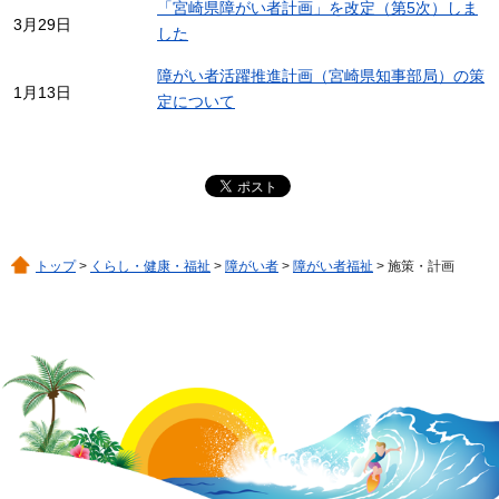
「宮崎県障がい者計画」を改定（第5次）しま
3月29日
した
障がい者活躍推進計画（宮崎県知事部局）の策
1月13日
定について
トップ
>
くらし・健康・福祉
>
障がい者
>
障がい者福祉
> 施策・計画