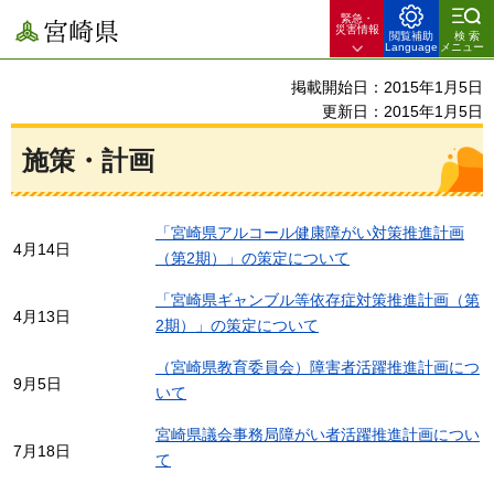
緊急・
宮崎県
災害情報
閲覧補助
検索
Language
メニュー
掲載開始日：2015年1月5日
更新日：2015年1月5日
施策・計画
「宮崎県アルコール健康障がい対策推進計画
4月14日
（第2期）」の策定について
「宮崎県ギャンブル等依存症対策推進計画（第
4月13日
2期）」の策定について
（宮崎県教育委員会）障害者活躍推進計画につ
9月5日
いて
宮崎県議会事務局障がい者活躍推進計画につい
7月18日
て