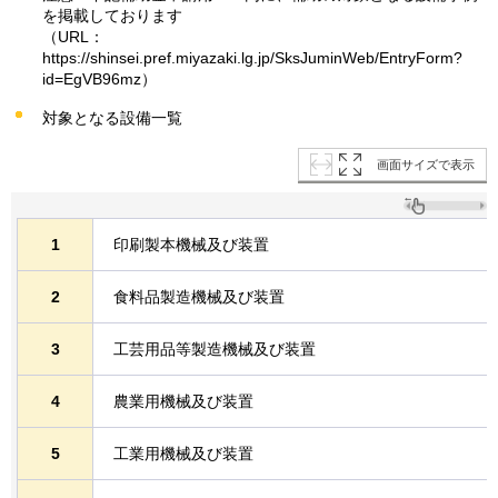
を掲載しております
（URL：
https://shinsei.pref.miyazaki.lg.jp/SksJuminWeb/EntryForm?
id=EgVB96mz）
対象となる設備一覧
画面サイズで表示
1
印刷製本機械及び装置
2
食料品製造機械及び装置
3
工芸用品等製造機械及び装置
4
農業用機械及び装置
5
工業用機械及び装置