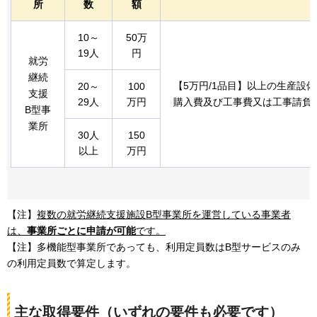
所
数
額
10～
50万
19人
円
就労
継続
【5万円/1品目】以上の生産設
20～
100
支援
29人
万円
購入費及び工事費又は工事請負
B型事
業所
30人
150
以上
万円
【注】
複数の就労継続支援施設B型事業所を運営している事業者
は、
事業所ごとに申請が可能
です。
【注】多機能型事業所であっても、利用定員数はB型サービスのみ
の利用定員数で算定します。
主な取得要件（いずれの要件も必要です）