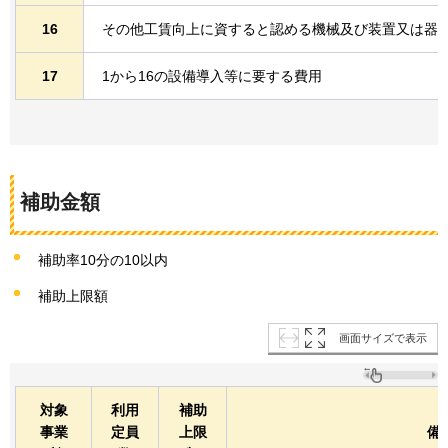
16
その他工賃向上に資すると認める機械及び装置又は器
17
1から16の設備導入等に要する費用
補助金額
補助率10分の10以内
補助上限額
画面サイズで表示
対象
利用
補助
事業
定員
上限
備