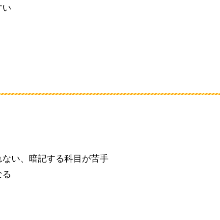
すい
れない、暗記する科目が苦手
なる