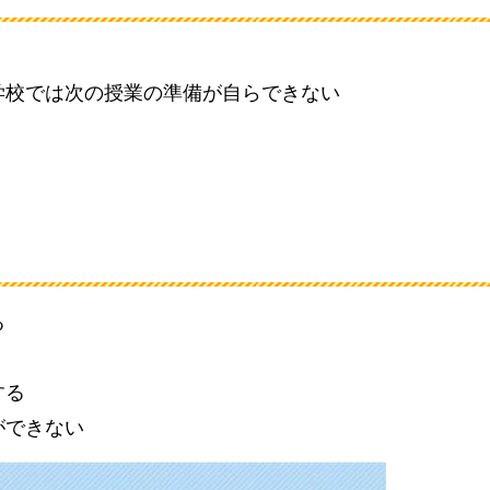
学校では次の授業の準備が自らできない
る
する
ができない