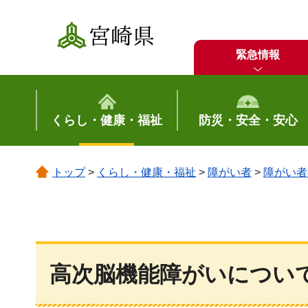
宮崎県
緊急情報
くらし・健康・福祉
防災・安全・安心
トップ
>
くらし・健康・福祉
>
障がい者
>
障がい者
高次脳機能障がいについ