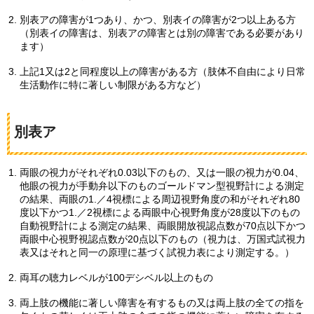
別表アの障害が1つあり、かつ、別表イの障害が2つ以上ある方
（別表イの障害は、別表アの障害とは別の障害である必要があり
ます）
上記1又は2と同程度以上の障害がある方（肢体不自由により日常
生活動作に特に著しい制限がある方など）
別表ア
両眼の視力がそれぞれ0.03以下のもの、又は一眼の視力が0.04、
他眼の視力が手動弁以下のものゴールドマン型視野計による測定
の結果、両眼の1.／4視標による周辺視野角度の和がそれぞれ80
度以下かつ1.／2視標による両眼中心視野角度が28度以下のもの
自動視野計による測定の結果、両眼開放視認点数が70点以下かつ
両眼中心視野視認点数が20点以下のもの（視力は、万国式試視力
表又はそれと同一の原理に基づく試視力表により測定する。）
両耳の聴力レベルが100デシベル以上のもの
両上肢の機能に著しい障害を有するもの又は両上肢の全ての指を