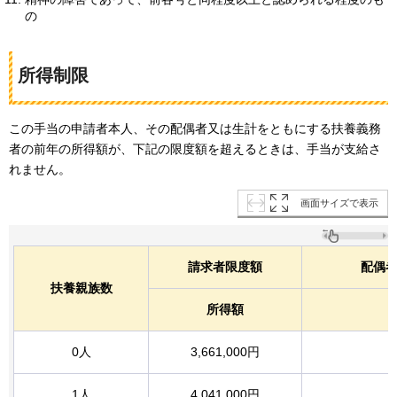
の
所得制限
この手当の申請者本人、その配偶者又は生計をともにする扶養義務
者の前年の所得額が、下記の限度額を超えるときは、手当が支給さ
れません。
画面サイズで表示
請求者限度額
配偶
扶養親族数
所得額
0人
3,661,000円
1人
4,041,000円