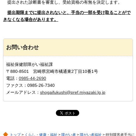
提出された
診断書を審査し、受給資格の有無を決定します。
提出期限までに
提出されないと、手当の一部を受け取ることがで
きなくなる場合があります。
お問い合わせ
福祉保健部障がい福祉課
〒880-8501 宮崎県宮崎市橘通東2丁目10番1号
電話：
0985-44-2690
ファクス：0985-26-7340
メールアドレス：
shogaifukushi@pref.miyazaki.lg.jp
トップ
>
くらし・健康・福祉
>
障がい者
>
障がい者福祉
> 特別障害者手当に