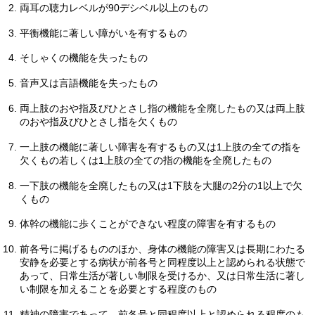
両耳の聴力レベルが90デシベル以上のもの
平衡機能に著しい障がいを有するもの
そしゃくの機能を失ったもの
音声又は言語機能を失ったもの
両上肢のおや指及びひとさし指の機能を全廃したもの又は両上肢
のおや指及びひとさし指を欠くもの
一上肢の機能に著しい障害を有するもの又は1上肢の全ての指を
欠くもの若しくは1上肢の全ての指の機能を全廃したもの
一下肢の機能を全廃したもの又は1下肢を大腿の2分の1以上で欠
くもの
体幹の機能に歩くことができない程度の障害を有するもの
前各号に掲げるもののほか、身体の機能の障害又は長期にわたる
安静を必要とする病状が前各号と同程度以上と認められる状態で
あって、日常生活が著しい制限を受けるか、又は日常生活に著し
い制限を加えることを必要とする程度のもの
精神の障害であって、前各号と同程度以上と認められる程度のも