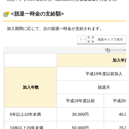
<脱退一時金の支給額>
加入
期間に応じて、次の脱退一時金が支給されます。
画面サイズで表示
加入年度
平成19年度以前加入
加入年数
脱退月
平成19年度以前
平成20
5年以上10年未満
30,000円
45,0
10年以上20年未満
50,000円
75,0