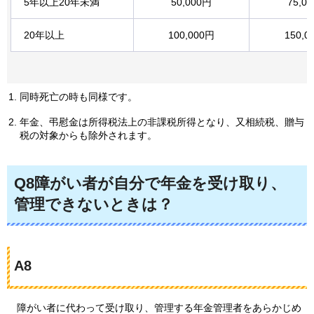
5年以上20年未満
50,000円
75,0
20年以上
100,000円
150,0
同時死亡の時も同様です。
年金、弔慰金は所得税法上の非課税所得となり、又相続税、贈与
税の対象からも除外されます。
Q8障がい者が自分で年金を受け取り、
管理できないときは？
A8
障がい者に
代わって受け取り、管理する年金管理者をあらかじめ