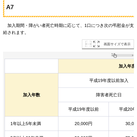
A7
加入期間・障がい者死亡時期に
応じて、1口につき次の弔慰金が支
給されます。
画面サイズで表示
加入年度
平成19年度以前加入
加入年数
障害者死亡日
平成19年度以前
平成20
1年以上5年未満
20,000円
30,0