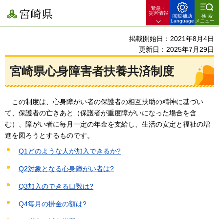
緊急・
宮崎県
災害情報
閲覧補助
検索
Language
メニュー
掲載開始日：2021年8月4日
更新日：2025年7月29日
宮崎県心身障害者扶養共済制度
この制度は
、心身障がい者の保護者の相互扶助の精神に基づい
て、保護者の亡きあと（保護者が重度障がいになった場合を含
む）、障がい者に毎月一定の年金を支給し、生活の安定と福祉の増
進を図ろうとするものです。
Q1どのような人が加入できるか?
Q2対象となる心身障がい者は?
Q3加入のできる口数は?
Q4毎月の掛金の額は?