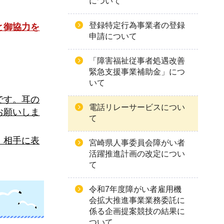
について
。
登録特定行為事業者の登録
と御協力を
申請について
「障害福祉従事者処遇改善
緊急支援事業補助金」につ
いて
です。耳の
電話リレーサービスについ
お願いしま
て
、相手に表
宮崎県人事委員会障がい者
活躍推進計画の改定につい
て
令和7年度障がい者雇用機
会拡大推進事業業務委託に
係る企画提案競技の結果に
ついて