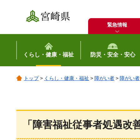
宮崎県
緊急情報
くらし・健康・福祉
防災・安全・安心
トップ
>
くらし・健康・福祉
>
障がい者
>
障がい者
「障害福祉従事者処遇改