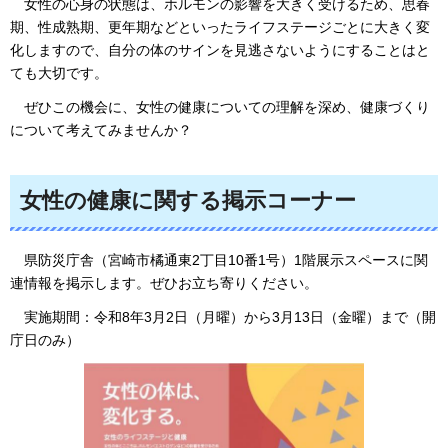
女
性の心身の状態は、ホルモンの影響を大きく受けるため、思春
期、性成熟期、更年期などといったライフステージごとに大きく変
化しますので、自分の体のサインを見逃さないようにすることはと
ても大切です。
ぜ
ひこの機会に、女性の健康についての理解を深め、健康づくり
について考えてみませんか？
女性の健康に関する掲示コーナー
県
防災庁舎（宮崎市橘通東2丁目10番1号）1階展示スペースに関
連情報を掲示します。ぜひお立ち寄りください。
実
施期間：令和8年3月2日（月曜）から3月13日（金曜）まで（開
庁日のみ）