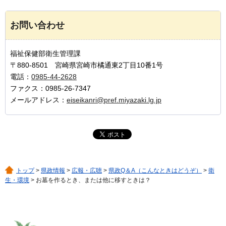
お問い合わせ
福祉保健部衛生管理課
〒880-8501 宮崎県宮崎市橘通東2丁目10番1号
電話：
0985-44-2628
ファクス：0985-26-7347
メールアドレス：
eiseikanri@pref.miyazaki.lg.jp
トップ
>
県政情報
>
広報・広聴
>
県政Q＆A（こんなときはどうぞ）
>
衛
生・環境
> お墓を作るとき、または他に移すときは？