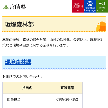
緊急・
宮崎県
災害情報
閲覧補助
検索
Language
メニュー
環境森林部
林業の振興、森林の保全対策、山村の活性化、公害防止、廃棄物対
策など環境や自然に関する業務を行います。
環境森林課
お電話でのお問い合わせ：
担当名
直通電話
総務担当
0985-26-7152