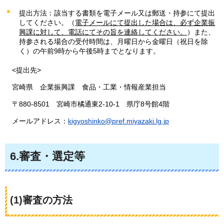
提出方法：該当する書類を電子メール又は郵送・持参にて提出
してください。（
電子メールにて提出した場合は、必ず企業振
興課に対して、電話にてその旨を連絡してください。
）また、
持参される場合の受付時間は、月曜日から金曜日（祝日を除
く）の午前9時から午後5時までとなります。
<提出先>
宮
崎県
企
業振興課
食
品・工業・情報産業担当
〒
880-8501
宮
崎市橘通東2-10-1
県
庁8号館4階
メ
ールアドレス：
kigyoshinko@pref.miyazaki.lg.jp
6.審査・選定等
(1)審査の方法