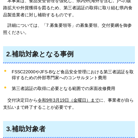
本
事業は、食品安全管理を強化し、県内外(海外を含む。)への販
路拡大や外貨獲得を図るため、第三者認証の取得に取り組む県内食
品製造業者に対し補助するものです。
詳
細については、「7.募集要領等」の募集要領、交付要綱を御参
照ください。
2.補助対象となる事例
FSSC22000やJFS-Bなど食品安全管理における第三者認証を取
得するための外部専門家へのコンサルタント費用
第三者認証の取得に必要となる範囲での床面改修費用
交付決定日から
令和9年3月19日（金曜日）まで
に、事業者が自ら
支払いまで終了することが必要です。
3.補助対象者