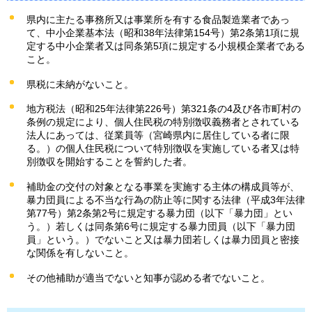
県内に主たる事務所又は事業所を有する食品製造業者であっ
て、中小企業基本法（昭和38年法律第154号）第2条第1項に規
定する中小企業者又は同条第5項に規定する小規模企業者である
こと。
県税に未納がないこと。
地方税法（昭和25年法律第226号）第321条の4及び各市町村の
条例の規定により、個人住民税の特別徴収義務者とされている
法人にあっては、従業員等（宮崎県内に居住している者に限
る。）の個人住民税について特別徴収を実施している者又は特
別徴収を開始することを誓約した者。
補助金の交付の対象となる事業を実施する主体の構成員等が、
暴力団員による不当な行為の防止等に関する法律（平成3年法律
第77号）第2条第2号に規定する暴力団（以下「暴力団」とい
う。）若しくは同条第6号に規定する暴力団員（以下「暴力団
員」という。）でないこと又は暴力団若しくは暴力団員と密接
な関係を有しないこと。
その他補助が適当でないと知事が認める者でないこと。