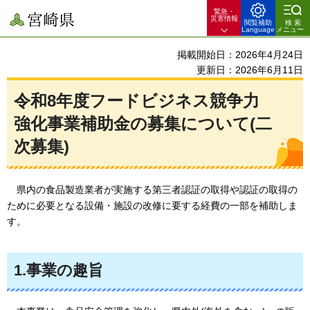
緊急・
宮崎県
災害情報
閲覧補助
検索
Language
メニュー
掲載開始日：2026年4月24日
更新日：2026年6月11日
令和8年度フードビジネス競争力
強化事業補助金の募集について(二
次募集)
県
内の食品製造業者が実施する第三者認証の取得や認証の取得の
ために必要となる設備・施設の改修に要する経費の一部を補助しま
す。
1.事業の趣旨