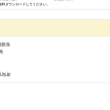
無料ダウンロードしてください。
興担当
号
lg.jp