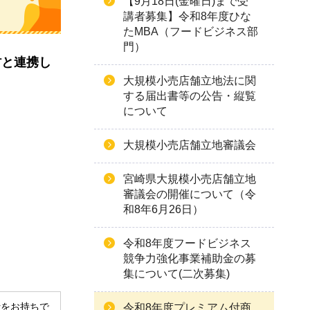
【9月18日(金曜日)まで受
講者募集】令和8年度ひな
たMBA（フードビジネス部
門）
村と連携し
大規模小売店舗立地法に関
する届出書等の公告・縦覧
について
大規模小売店舗立地審議会
宮崎県大規模小売店舗立地
審議会の開催について（令
和8年6月26日）
令和8年度フードビジネス
競争力強化事業補助金の募
集について(二次募集)
derをお持ちで
令和8年度プレミアム付商