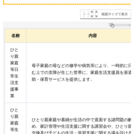
画面サイズで表示
名称
内容
ひと
り親
家庭
母子家庭の母などの修学や病気等により、一時的に日
等日
む上での支障が生じた世帯に、家庭生活支援員を派遣
常生
助・保育サービスを提供します。
活支
援事
業
ひと
り親
ひとり親家庭や寡婦が生活の中で直面する諸問題の解
家庭
め、家計管理や生活支援に関する講習会や、ひとり親
等生
交換及び子どもの生活・学習支援に関する場を設ける