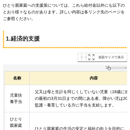
ひとり親家庭への支援策については、これら給付金以外にも以下の
とおり様々なものがあります。詳しい内容は各リンク先のページを
ご参照ください。
1.経済的支援
画面サイズで表示
名称
内容
父又は母と生計を同じくしていない児童（18歳に達
児童扶
の最初の3月31日までの間にある者。障がい児は20
養手当
監護・養育している方に手当を支給します。
ひとり
親家庭
ひとり親家庭の生活の安定と福祉の向上を目的に、