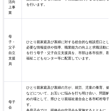
活向
を行います。
上事
業
母
子・
ひとり親家庭及び寡婦に対する総合的な相談窓口とし
父子
必要な情報提供や指導、職業能力の向上と求職活動に
自立
を行う母子・父子自立支援員を、市部は各市役所、郡
支援
福祉こどもセンター等に配置しています。
員
ひとり親家庭及び寡婦の方が、就労、児童の養育、健
などについて、お互いに悩みを打ち明け合い、問題解
めの場として、県ひとり親福祉連合会と各市町村母子
母子
す。
会
各母子会では、研修会や交流会を実施するとともに、