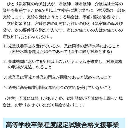
ひと
り親家庭の母又は父が、看護師、准看護師、介護福祉士等の
資格を取得するため6か月以上学校等に通う場合に、生活費の一部を
支給します。支給を受けようとする場合は、事前相談が必要です。
支給
対象者は、宮崎県内の町村にお住いのひとり親家庭の母及び
父で、次の要件等を満たす方です。市にお住まいの方はお住まいの
市役所におたずねください。
児童扶養手当を受けているか、又は同等の所得水準にあること
（所得水準を超えた場合であっても1年に限り対象とする）
養成機関において6か月以上のカリキュラムを修業し、対象資格
の取得が見込まれること
就業又は育児と修業の両立が困難であると認められること
過去に高等職業訓練促進給付金の支給を受けていないこと
（注意）予算には限りがあるため、総申請額が予算額を上回った場
合は、お断りさせていただく場合があります。
高等学校卒業程度認定試験合格支援事業