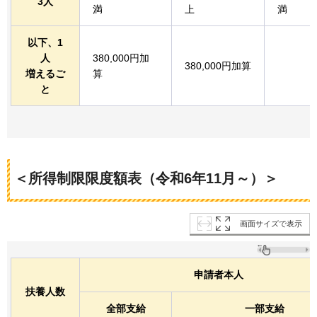
3人
満
上
満
以下、1
人
380,000円加
380,000円加算
増えるご
算
と
＜所得制限限度額表（令和6年11月～）＞
画面サイズで表示
申請者本人
扶養人数
全部支給
一部支給