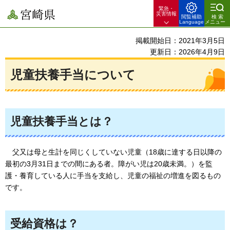
緊急・
宮崎県
災害情報
閲覧補助
検索
Language
メニュー
掲載開始日：2021年3月5日
更新日：2026年4月9日
児童扶養手当について
児童扶養手当とは？
父又
は母と生計を同じくしていない児童（18歳に達する日以降の
最初の3月31日までの間にある者。障がい児は20歳未満。）を監
護・養育している人に手当を支給し、児童の福祉の増進を図るもの
です。
受給資格は？