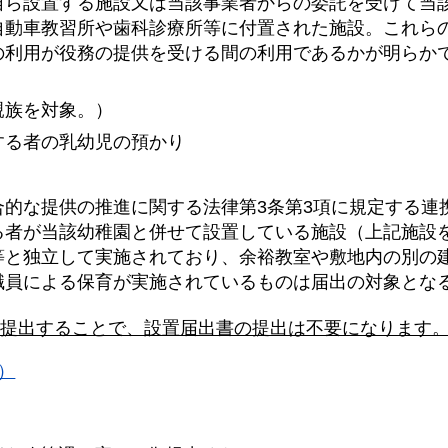
自ら設置する施設又は当該事業者からの委託を受けて当
自動車教習所や歯科診療所等に付置された施設。これら
の利用が役務の提供を受ける間の利用であるかが明らか
親族を対象。）
する者の乳幼児の預かり
的な提供の推進に関する法律第3条第3項に規定する連
る者が当該幼稚園と併せて設置している施設（上記施設
等と独立して実施されており、余裕教室や敷地内の別の
職員による保育が実施されているものは届出の対象とな
提出することで、設置届出書の提出は不要になります
）