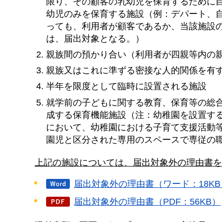
限り、その顧客の乳幼児を保育するために
幼児のみを保育する施設（例：デパート、
っても、利用者が顧客であるか、当該施設
は、届出対象となる。）
親族間の預かり合い（利用者が四親等内の
親族又はこれに準ずる密接な人的関係を有
半年を限度として臨時に設置される施設
就学前の子どもに関する教育、保育等の総合
成する保育機能施設（注：幼稚園を設置す
において、幼稚園における子育て支援活動
園児と区分された専用のスペースで専従の
上記の施設については、届出対象外の理由書を
届出対象外の理由書（ワード：18KB
届出対象外の理由書（PDF：56KB）