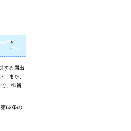
対する届出
い。また、
ので、御留
第62条の