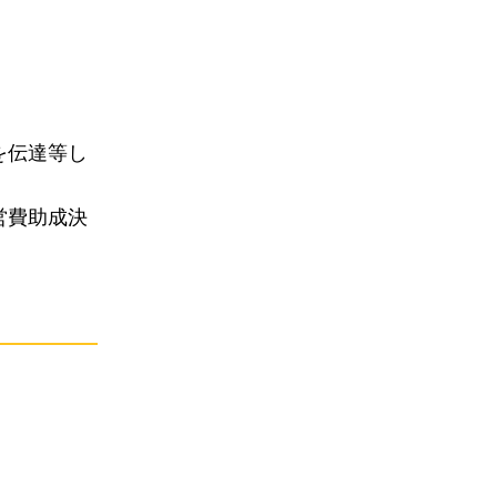
を伝達等し
営費助成決