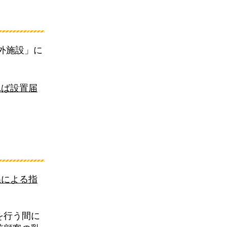
外施設」に
れば設置届
県による指
を行う間に