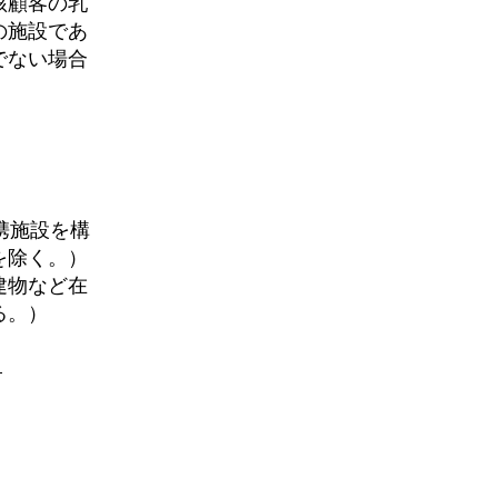
該顧客の乳
の施設であ
でない場合
携施設を構
を除く。）
建物など在
る。）
。