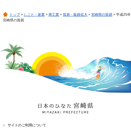
トップ
>
しごと・産業
>
商工業
>
貿易・販路拡大
>
宮崎県の貿易
> 平成25年
宮崎県の貿易
日本のひなた 宮崎県
MIYAZAKI PREFECTURE
サイトのご利用について