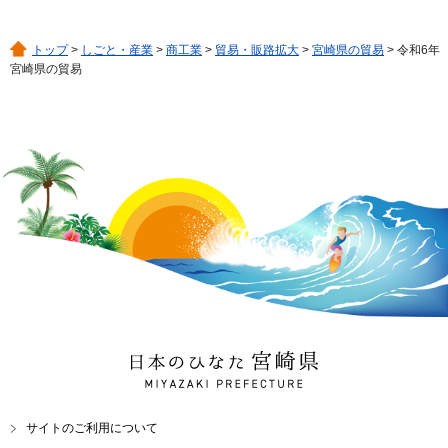
トップ
>
しごと・産業
>
商工業
>
貿易・販路拡大
>
宮崎県の貿易
> 令和6年
宮崎県の貿易
日本のひなた 宮崎県
MIYAZAKI PREFECTURE
サイトのご利用について