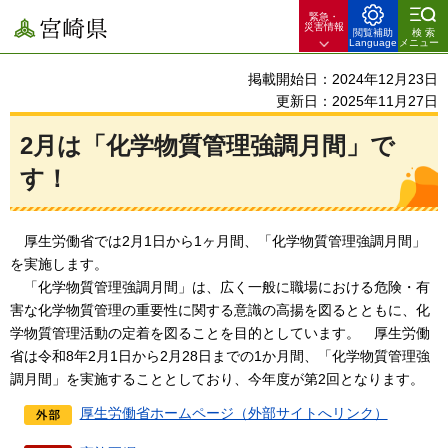
緊急・
宮崎県
災害情報
閲覧補助
検索
Language
メニュー
掲載開始日：2024年12月23日
更新日：2025年11月27日
2月は「化学物質管理強調月間」で
す！
厚生労働省では2月1日から1ヶ月間、「化学物質管理強調月間」
を実施します。
「化学物質管理強調月間」
は、広く一般に職場における危険・有
害な化学物質管理の重要性に関する意識の高揚を図るとともに、化
学物質管理活動の定着を図ることを目的としています。
厚生労働
省は令和8年2月1日から2月28日までの1か月間、「化学物質管理強
調月間」を実施することとしており、今年度が第2回となります。
厚生労働省ホームページ（外部サイトへリンク）