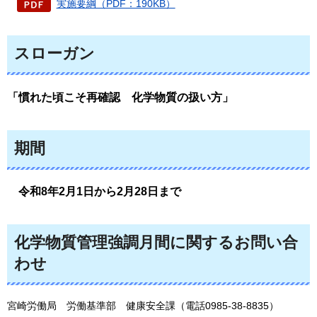
実施要綱（PDF：190KB）
スローガン
「
慣れた頃こそ再確認
化学物質の扱い方
」
期間
令和8年2
月1日から2月28日まで
化学物質管理強調月間に関するお問い合
わせ
宮崎労働局
労
働基準部
健
康安全課（電話0985-38-8835）