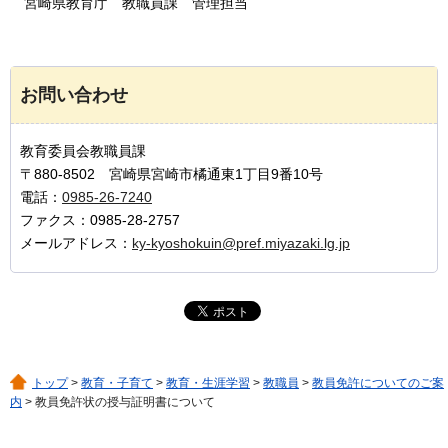
宮崎県
教育庁
教職員
課
管理
担当
お問い合わせ
教育委員会教職員課
〒880-8502 宮崎県宮崎市橘通東1丁目9番10号
電話：
0985-26-7240
ファクス：0985-28-2757
メールアドレス：
ky-kyoshokuin@pref.miyazaki.lg.jp
トップ
>
教育・子育て
>
教育・生涯学習
>
教職員
>
教員免許についてのご案
内
> 教員免許状の授与証明書について