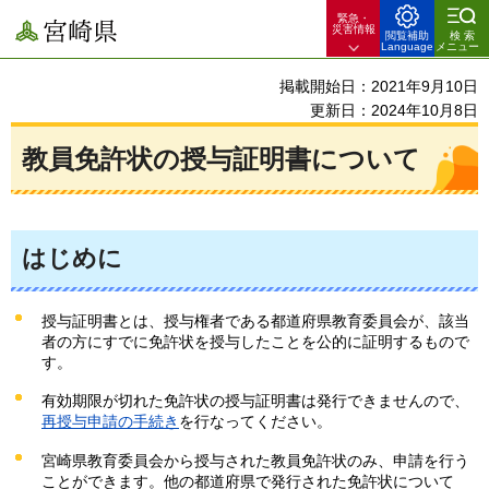
緊急・
宮崎県
災害情報
閲覧補助
検索
Language
メニュー
掲載開始日：2021年9月10日
更新日：2024年10月8日
教員免許状の授与証明書について
はじめに
授与証明書とは、授与権者である都道府県教育委員会が、該当
者の方にすでに免許状を授与したことを公的に証明するもので
す。
有効期限が切れた免許状の授与証明書は発行できませんので、
再授与申請の手続き
を行なってください。
宮崎県教育委員会から授与された教員免許状のみ、申請を行う
ことができます。他の都道府県で発行された免許状について