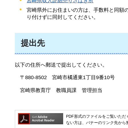
宮崎県収入証紙売りさばき所
宮崎県外にお住まいの方は、手数料と同額
り付けずに同封してください。
提出先
以下の住所へ郵送で提出してください。
〒88
0-8502
宮崎
市橘通東1丁目9番10号
宮崎県
教育庁
教職
員課
管理
担当
PDF形式のファイルをご覧いただく場合には
ない方は、バナーのリンク先から