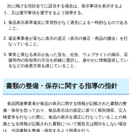
次に
掲げる項目全てに該当する場合は、表示事項を表示するよ
う、又は遵守事項を遵守するよう指導する。
食品表示基準違反に常習性がなく過失による一時的なものである
こと。
違反事業者が直ちに表示の是正（表示の修正・商品の撤去）を行
なっていること。
事実と異なる表示があった旨を、社告、ウェブサイトの掲示、店
舗等内の告知等の方法を的確に選択し、速やかに情報提供してい
るなどの改善方策を講じていること。
書類の整備・保存に関する指導の指針
食品
関連事業者が食品の表示に関する情報が記載された書類の整
備・保存を怠っており、食品表示法の規定に基づく報告徴収、立入
検査等を行なった際に、食品の表示を適正に行なっていることの根
拠となる情報が記載された書類について報告又は開示をしない場合
は、当該書類を整備・保存するよう指導を行う。