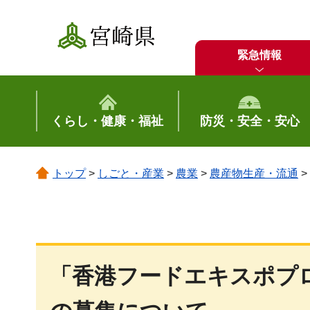
宮崎県
緊急情報
くらし・健康・福祉
防災・安全・安心
トップ
>
しごと・産業
>
農業
>
農産物生産・流通
>
「香港フードエキスポプロ