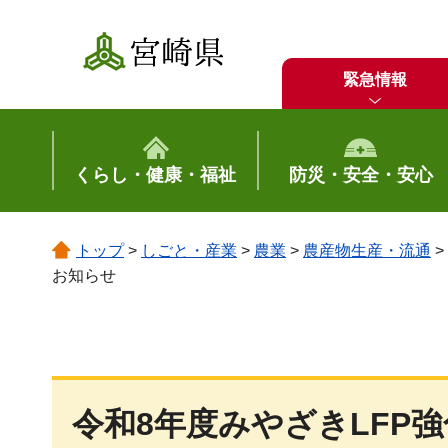
宮崎県
緊急情報
くらし・健康・福祉
防災・安全・安心
トップ
>
しごと・産業
>
農業
>
農産物生産・流通
>
お知らせ
令和8年度みやざきLFP