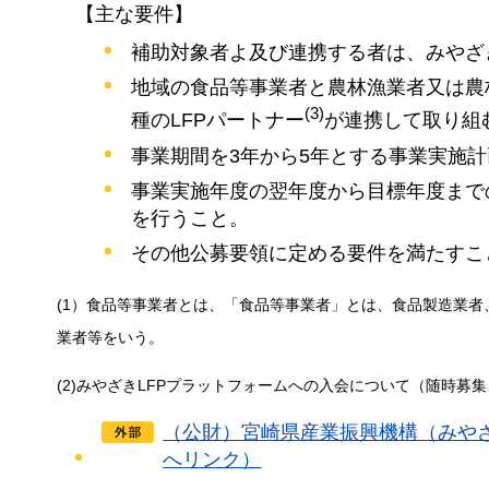
【主な要件】
補助対象者よ及び連携する者は、みやざ
地域の食品等事業者と農林漁業者又は農
(3)
種のLFPパートナー
が連携して取り組
事業期間を3年から5年とする事業実施
事業実施年度の翌年度から目標年度まで
を行うこと。
その他公募要領に定める要件を満たすこ
(1）食品等事業者とは、「食品等事業者」とは、食品製造業
業者等をいう。
(2)みやざきLFPプラットフォームへの入会について（随時募
（公財）宮崎県産業振興機構（みや
へリンク）