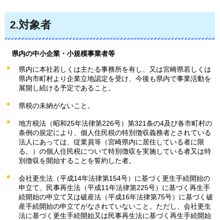
2.対象者
県
内の中小企業・小規模事業者等
県内に本社若しくは主たる事務所を有し、又は宮崎県若しくは
県内市町村より企業立地認定を受け、今後も県内で事業活動を
展開し続ける予定であること。
県税の未納がないこと。
地方税法（昭和25年法律第226号）第321条の4及び各市町村の
条例の規定により、個人住民税の特別徴収義務者とされている
法人にあっては、従業員等（宮崎県内に居住している者に限
る。）の個人住民税について特別徴収を実施している者又は特
別徴収を開始することを誓約した者。
会社更生法（平成14年法律第154号）に基づく更生手続開始の
申立て、民事再生法（平成11年法律第225号）に基づく再生手
続開始の申立て又は破産法（平成16年法律第75号）に基づく破
産手続開始の申立てがなされていないこと。ただし、会社更生
法に基づく更生手続開始又は民事再生法に基づく再生手続開始