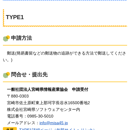
TYPE1
申請方法
郵
送(簡易書留などの郵送物の追跡ができる方法で郵送してくださ
い。)
問合せ・提出先
一
般社団法人宮崎県情報産業協会
申
請受付
〒
880-0303
宮
崎市佐土原町東上那珂字長谷水16500番地2
株
式会社宮崎県ソフトウェアセンター内
電
話番号：0985-30-5010
メ
ールアドレス：
info@misa45.jp