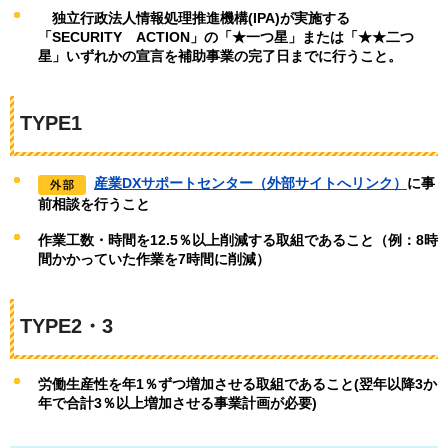
独
立行政法人情報処理推進機構(IPA)が実施する
「SECURITY
A
CTION」の「★一つ星」または「★★二つ
星」いずれかの宣言を補助事業の完了日までに行うこと。
TYPE1
産業DXサポートセンター（外部サイトへリンク）
に事
前相談を行うこと
作業工数・時間を12.5％以上削減する取組であること（例：8時
間かかっていた作業を7時間に削減）
TYPE2・3
労働生産性を年1％ずつ増加させる取組であること(翌年以降3か
年で合計3％以上増加させる事業計画が必要)