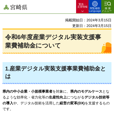
緊急・
宮崎県
災害情報
閲覧補助
検索
Language
メニュー
掲載開始日：2024年3月15日
更新日：2024年3月15日
令和6年度産業デジタル実装支援事
業費補助金について
1.産業デジタル実装支援事業費補助金と
は
県内の中小企業・小規模事業者
を対象に、
県内のモデルケース
とな
るような効率化・省力化等の
生産性向上
につながる
デジタル技術等
の導入
や、デジタル技術を活用した
経営の変革(DX)
を支援するもの
です。