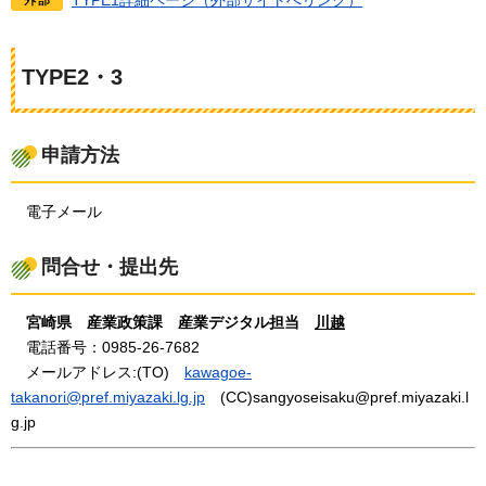
TYPE1詳細ページ（外部サイトへリンク）
TYPE2・3
申請方法
電
子メール
問合せ・提出先
宮
崎県
産
業政策課
産
業デジタル担当
川
越
電
話番号：0985-26-7682
メ
ールアドレス:(TO)
k
awagoe-
takanori@pref.miyazaki.lg.jp
(
CC)sangyoseisaku@pref.miyazaki.l
g.jp