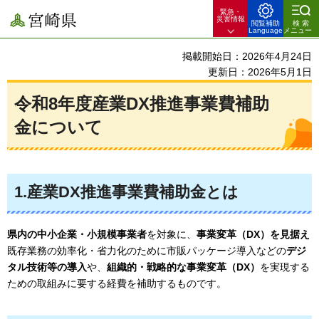
緊急・
宮崎県
災害情報
閲覧補助
検索
Language
メニュー
掲載開始日：2026年4月24日
更新日：2026年5月1日
令和8年度産業DX推進事業費補助
金について
1.産業DX推進事業費補助金とは
県内の中小企業・小規模事業者
を対象に、
事業変革（DX）を見据え
既存業務の効率化・省力化のために市販パッケージ導入などの
デジ
タル技術等の導入
や、
組織的・戦略的な事業変革（DX）
を実現する
ための取組みに要する経費を補助するものです。