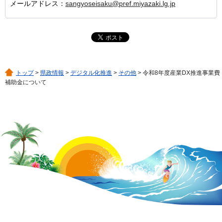
メールアドレス：
sangyoseisaku@pref.miyazaki.lg.jp
トップ
>
県政情報
>
デジタル化推進
>
その他
> 令和8年度産業DX推進事業費
補助金について