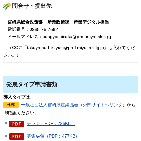
問合せ・提出先
宮
崎県総合政策部
産
業政策課
産
業デジタル担当
電
話番号：0985-26-7682
メ
ールアドレス：sangyoseisaku@pref.miyazaki.lg.jp
（CCに「takayama-hiroyuki@pref.miyazaki.lg.jp」も入れてくだ
さい。）
発展タイプ申請書類
導入タイプ
は、
一般社団法人宮崎県産業協会（外部サイトへリンク）
から
御確認ください。
チラシ（PDF：225KB）
募集要領（PDF：477KB）