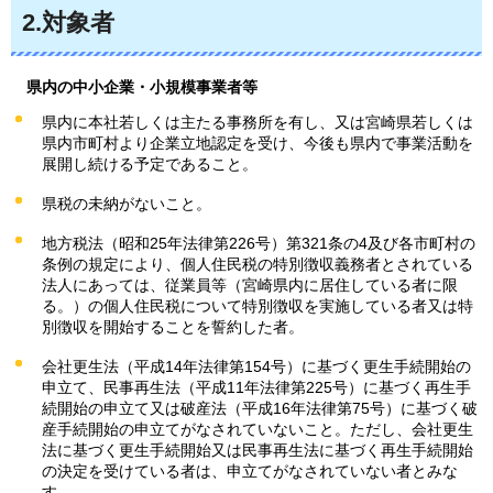
2.対象者
県
内の中小企業・小規模事業者等
県内に本社若しくは主たる事務所を有し、又は宮崎県若しくは
県内市町村より企業立地認定を受け、今後も県内で事業活動を
展開し続ける予定であること。
県税の未納がないこと。
地方税法（昭和25年法律第226号）第321条の4及び各市町村の
条例の規定により、個人住民税の特別徴収義務者とされている
法人にあっては、従業員等（宮崎県内に居住している者に限
る。）の個人住民税について特別徴収を実施している者又は特
別徴収を開始することを誓約した者。
会社更生法（平成14年法律第154号）に基づく更生手続開始の
申立て、民事再生法（平成11年法律第225号）に基づく再生手
続開始の申立て又は破産法（平成16年法律第75号）に基づく破
産手続開始の申立てがなされていないこと。ただし、会社更生
法に基づく更生手続開始又は民事再生法に基づく再生手続開始
の決定を受けている者は、申立てがなされていない者とみな
す。