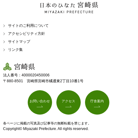
日本のひなた 宮崎県
MIYAZAKI PREFECTURE
サイトのご利用について
アクセシビリティ方針
サイトマップ
リンク集
宮崎県
法人番号：4000020450006
〒880-8501 宮崎県宮崎市橘通東2丁目10番1号
お問い合わせ
アクセス
庁舎案内
各ページに掲載の写真及び記事等の無断転載を禁じます。
Copyright© Miyazaki Prefecture. All rights reserved.