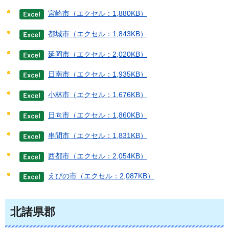
宮崎市（エクセル：1,880KB）
都城市（エクセル：1,843KB）
延岡市（エクセル：2,020KB）
日南市（エクセル：1,935KB）
小林市（エクセル：1,676KB）
日向市（エクセル：1,860KB）
串間市（エクセル：1,831KB）
西都市（エクセル：2,054KB）
えびの市（エクセル：2,087KB）
北諸県郡