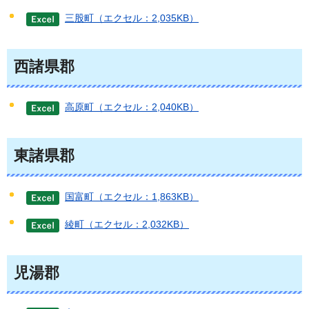
三股町（エクセル：2,035KB）
西諸県郡
高原町（エクセル：2,040KB）
東諸県郡
国富町（エクセル：1,863KB）
綾町（エクセル：2,032KB）
児湯郡