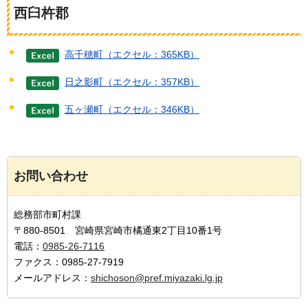
西臼杵郡
高千穂町（エクセル：365KB）
日之影町（エクセル：357KB）
五ヶ瀬町（エクセル：346KB）
お問い合わせ
総務部市町村課
〒880-8501 宮崎県宮崎市橘通東2丁目10番1号
電話：
0985-26-7116
ファクス：0985-27-7919
メールアドレス：
shichoson@pref.miyazaki.lg.jp