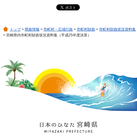
トップ
>
県政情報
>
市町村・広域行政
>
市町村財政
>
市町村財政状況資料集
> 宮崎県内市町村財政状況資料集（平成25年度決算）
日本のひなた 宮崎県
MIYAZAKI PREFECTURE