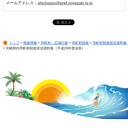
メールアドレス：
shichoson@pref.miyazaki.lg.jp
トップ
>
県政情報
>
市町村・広域行政
>
市町村財政
>
市町村財政状況資料集
> 宮崎県内市町村財政状況資料集（平成29年度決算）