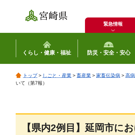
宮崎県
緊急情報
くらし・健康・福祉
防災・安全・安心
トップ
>
しごと・産業
>
畜産業
>
家畜伝染病
>
高病
いて（第7報）
【県内2例目】延岡市に