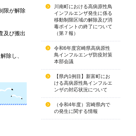
川南町における高病原性鳥
制限が解除
インフルエンザ発生に係る
移動制限区域の解除及び消
毒ポイントの終了について
検査及び搬出
（第７報）
令和6年度宮崎県高病原性
鳥インフルエンザ防疫対策
を解除し、
本部会議
【県内1例目】新富町にお
ける高病原性鳥インフルエ
ンザの対応状況について
（令和4年度）宮崎県内で
の発生に関する情報