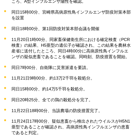
ころ、A型インフルエンザ陽性を確認。
同日15時00分、宮崎県高病原性鳥インフルエンザ防疫対策本部
を設置
同日18時00分、第1回防疫対策本部会議を開催
11月20日1時00分、同家畜保健衛生所における確定検査（PCR
検査）の結果、H5亜型の遺伝子が確認され、この結果を農林水
産省に送付したところ、同日4時00分に高病原性鳥インフルエ
ンザの疑似患畜であることを確認。同時刻、防疫措置を開始。
同日7時00分、自衛隊に災害派遣を要請。
11月21日9時00分、約13万2千羽を殺処分。
同日15時00分、約14万5千羽を殺処分。
同日20時25分、全ての鶏の殺処分を完了。
11月22日18時00分、当該農場の防疫措置完了。
11月24日17時00分、疑似患畜から検出されたウイルスがH5N1
亜型であることが確認され、高病原性鳥インフルエンザの患畜
であると判定。