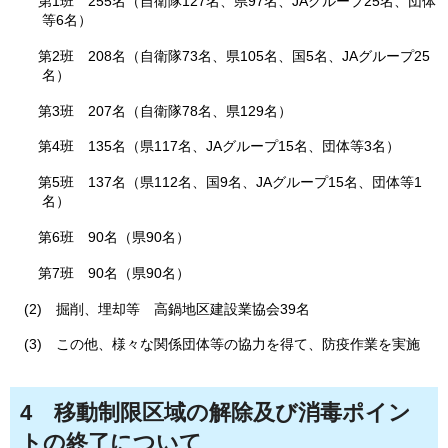
第1班
255名（自衛隊127名、県97名、JAグループ25名、団体
等6名）
第
2班
2
08名（自衛隊73名、県105名、国5名、JAグループ25
名）
第3班
207名（自衛隊78名、県129名）
第4班
135名（県117名、JAグループ15名、団体等3名）
第5班
137名（県112名、国9名、JAグループ15名、団体等1
名）
第6班
90名（県90名）
第7班
90名（県90名）
(2)
掘削、埋却等
高鍋地区建設業協会39名
(3)
この他、様々な関係団体等の協力を得て、防疫作業を実施
4
移動制限区域の解除及び消毒ポイン
トの終了
について