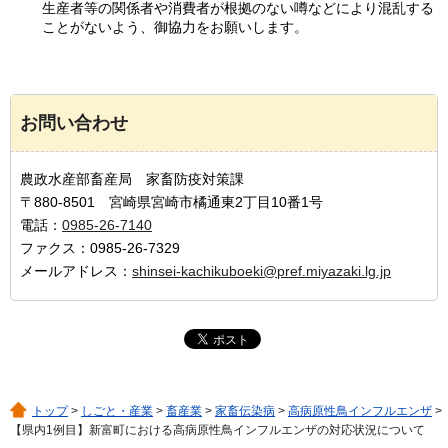
生産者等の関係者や消費者が根拠のない噂などにより混乱する
ことがないよう、御協力をお願いします。
お問い合わせ
農政水産部畜産局 家畜防疫対策課
〒880-8501 宮崎県宮崎市橘通東2丁目10番1号
電話：
0985-26-7140
ファクス：0985-26-7329
メールアドレス：
shinsei-kachikuboeki@pref.miyazaki.lg.jp
トップ
>
しごと・産業
>
畜産業
>
家畜伝染病
>
高病原性鳥インフルエンザ
>
【県内1例目】新富町における高病原性鳥インフルエンザの対応状況について