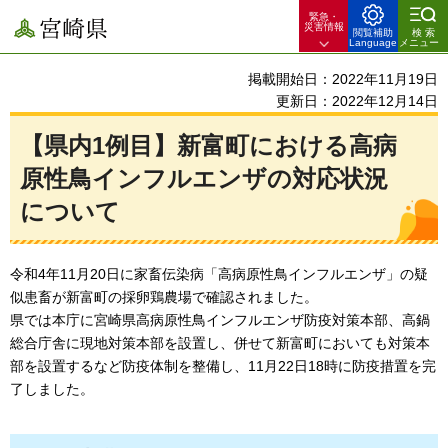
緊急・
宮崎県
災害情報
閲覧補助
検索
Language
メニュー
掲載開始日：2022年11月19日
更新日：2022年12月14日
【県内1例目】新富町における高病
原性鳥インフルエンザの対応状況
について
令和4年11月20日に家畜伝染病「高病原性鳥インフルエンザ」の疑
似患畜が新富町の採卵鶏農場で確認されました。
県では本庁に宮崎県高病原性鳥インフルエンザ防疫対策本部、高鍋
総合庁舎に現地対策本部を設置し、併せて新富町においても対策本
部を設置するなど防疫体制を整備し、11月22日18時に防疫措置を完
了しました。