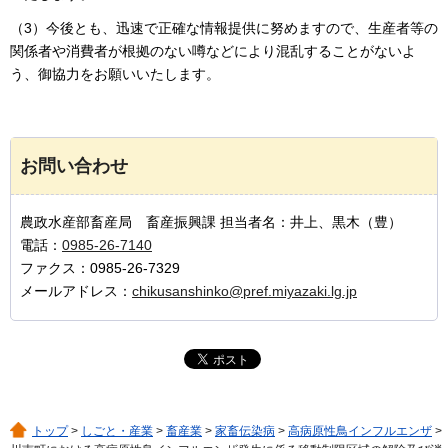
（3）今後とも、迅速で正確な情報提供に努めますので、生産者等の
関係者や消費者が根拠のない噂などにより混乱することがないよ
う、御協力をお願いいたします。
お問い合わせ
農政水産部畜産局 畜産振興課 担当者名：井上、黒木（豊）
電話：
0985-26-7140
ファクス：0985-26-7329
メールアドレス：
chikusanshinko@pref.miyazaki.lg.jp
トップ
>
しごと・産業
>
畜産業
>
家畜伝染病
>
高病原性鳥インフルエンザ
>