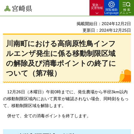
緊急・
宮崎県
災害情報
閲覧補助
検索
Language
メニュー
掲載開始日：2024年12月2日
更新日：2024年12月25日
川南町における高病原性鳥インフ
ルエンザ発生に係る移動制限区域
の解除及び消毒ポイントの終了に
ついて（第7報）
1
2月26日（木曜日）午前0時までに、発生農場から半径3km以内
の移動制限区域内において異常が確認されない場合、同時刻をもっ
て、移動制限区域を解除します。
併
せて、全ての消毒ポイントを終了します。