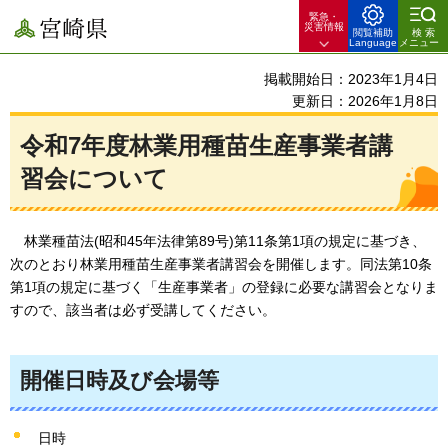
緊急・
宮崎県
災害情報
閲覧補助
検索
Language
メニュー
掲載開始日：2023年1月4日
更新日：2026年1月8日
令和7年度林業用種苗生産事業者講
習会について
林業種苗法
(昭和45年法律第89号)第11条第1項の規定に基づき、
次のとおり林業用種苗生産事業者講習会を開催します。同法第10条
第1項の規定に基づく「生産事業者」の登録に必要な講習会となりま
すので、該当者は必ず受講してください。
開催日時及び会場等
日時