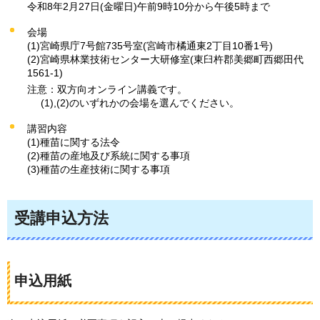
令和8年2月27日(金曜日)午前9時10分から午後5時まで
会場
(1)宮崎県庁7号館735号室(宮崎市橘通東2丁目10番1号)
(2)宮崎県林業技術センター大研修室(東臼杵郡美郷町西郷田代
1561-1)
注意：双方向オンライン講義です。
(1),(2)のいずれかの会場を選んでください。
講習内容
(1)種苗に関する法令
(2)種苗の産地及び系統に関する事項
(3)種苗の生産技術に関する事項
受講申込方法
申込用紙