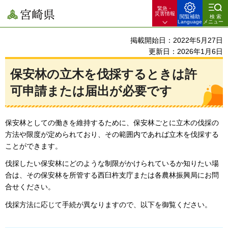
緊急・
宮崎県
災害情報
閲覧補助
検索
Language
メニュー
掲載開始日：2022年5月27日
更新日：2026年1月6日
保安林の立木を伐採するときは許
可申請または届出が必要です
保安林としての働きを維持するために、保安林ごとに立木の伐採の
方法や限度が定められており、その範囲内であれば立木を伐採する
ことができます。
伐採したい保安林にどのような制限がかけられているか知りたい場
合は、その保安林を所管する西臼杵支庁または各農林振興局にお問
合せください。
伐採方法に応じて手続が異なりますので、以下を御覧ください。