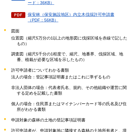
ード：36KB）
保安林（保安施設地区）内立木伐採許可申請書
（PDF：56KB）
図面
位置図（縮尺5万分の1以上の地形図に伐採区域を赤線で記した
もの）
調査図（縮尺5千分の1程度で、縮尺、地番界、伐採区域、地
番、植栽が必要な区域を示したもの）
許可申請者についてわかる書類
法人の場合：登記事項証明書またはこれに準ずるもの
非法人団体の場合：代表者氏名、規約、その他組織や運営に関
する定めを記載した書類
個人の場合：住民票またはマイナンバーカード等の氏名及び住
所がわかる書類
申請対象の森林の土地の登記事項証明書
許可申請者が、申請対象地に隣接する森林の土地所有者と、境