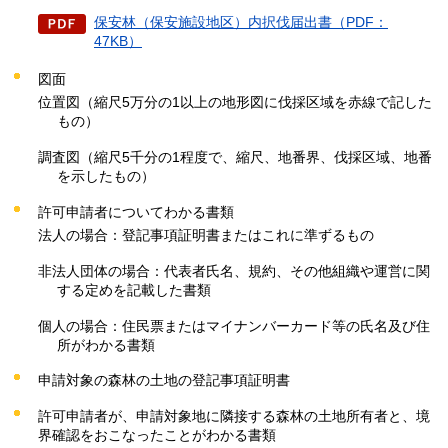
保安林（保安施設地区）内択伐届出書（PDF：
47KB）
図面
位置図（縮尺5万分の1以上の地形図に伐採区域を赤線で記した
もの）
調査図（縮尺5千分の1程度で、縮尺、地番界、伐採区域、地番
を示したもの）
許可申請者についてわかる書類
法人の場合：登記事項証明書またはこれに準ずるもの
非法人団体の場合：代表者氏名、規約、その他組織や運営に関
する定めを記載した書類
個人の場合：住民票またはマイナンバーカード等の氏名及び住
所がわかる書類
申請対象の森林の土地の登記事項証明書
許可申請者が、申請対象地に隣接する森林の土地所有者と、境
界確認をおこなったことがわかる書類