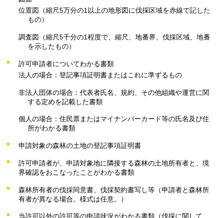
位置図（縮尺5万分の1以上の地形図に伐採区域を赤線で記した
もの）
調査図（縮尺5千分の1程度で、縮尺、地番界、伐採区域、地番
を示したもの）
許可申請者についてわかる書類
法人の場合：登記事項証明書またはこれに準ずるもの
非法人団体の場合：代表者氏名、規約、その他組織や運営に関
する定めを記載した書類
個人の場合：住民票またはマイナンバーカード等の氏名及び住
所がわかる書類
申請対象の森林の土地の登記事項証明書
許可申請者が、申請対象地に隣接する森林の土地所有者と、境
界確認をおこなったことがわかる書類
森林所有者の伐採同意書、伐採契約書写し等（申請者と森林所
有者が異なる場合。様式は任意。）
当許可以外の許可等の申請状況がわかる書類（伐採に関して、