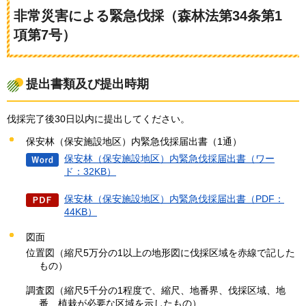
非常災害による緊急伐採（森林法第34条第1
項第7号）
提出書類及び提出時期
伐採完了後30日以内に提出してください。
保安林（保安施設地区）内緊急伐採届出書（1通）
保安林（保安施設地区）内緊急伐採届出書（ワー
ド：32KB）
保安林（保安施設地区）内緊急伐採届出書（PDF：
44KB）
図面
位置図（縮尺5万分の1以上の地形図に伐採区域を赤線で記した
もの）
調査図（縮尺5千分の1程度で、縮尺、地番界、伐採区域、地
番、植栽が必要な区域を示したもの）