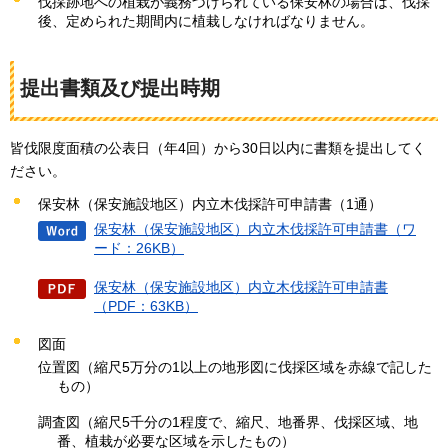
伐採跡地への植栽が義務づけられている保安林の場合は、伐採
後、定められた期間内に植栽しなければなりません。
提出書類及び提出時期
皆伐限度面積の公表日（年4回）から30日以内に書類を提出してく
ださい。
保安林（保安施設地区）内立木伐採許可申請書（1通）
保安林（保安施設地区）内立木伐採許可申請書（ワ
ード：26KB）
保安林（保安施設地区）内立木伐採許可申請書
（PDF：63KB）
図面
位置図（縮尺5万分の1以上の地形図に伐採区域を赤線で記した
もの）
調査図（縮尺5千分の1程度で、縮尺、地番界、伐採区域、地
番、植栽が必要な区域を示したもの）