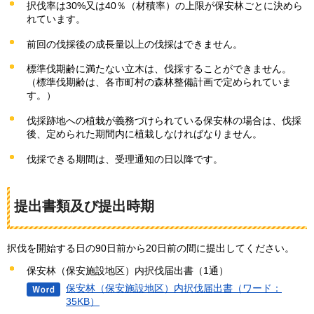
択伐率は30%又は40％（材積率）の上限が保安林ごとに決めら
れています。
前回の伐採後の成長量以上の伐採はできません。
標準伐期齢に満たない立木は、伐採することができません。
（標準伐期齢は、各市町村の森林整備計画で定められていま
す。）
伐採跡地への植栽が義務づけられている保安林の場合は、伐採
後、定められた期間内に植栽しなければなりません。
伐採できる期間は、受理通知の日以降です。
提出書類及び提出時期
択伐を開始する日の90日前から20日前の間に提出してください。
保安林（保安施設地区）内択伐届出書（1通）
保安林（保安施設地区）内択伐届出書（ワード：
35KB）