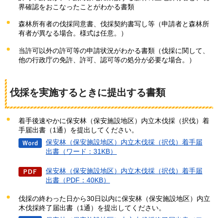
界確認をおこなったことがわかる書類
森林所有者の伐採同意書、伐採契約書写し等（申請者と森林所
有者が異なる場合。様式は任意。）
当許可以外の許可等の申請状況がわかる書類（伐採に関して、
他の行政庁の免許、許可、認可等の処分が必要な場合。）
伐採を実施するときに提出する書類
着手後速やかに保安林（保安施設地区）内立木伐採（択伐）着
手届出書（1通）を提出してください。
保安林（保安施設地区）内立木伐採（択伐）着手届
出書（ワード：31KB）
保安林（保安施設地区）内立木伐採（択伐）着手届
出書（PDF：40KB）
伐採の終わった日から30日以内に保安林（保安施設地区）内立
木伐採終了届出書（1通）を提出してください。