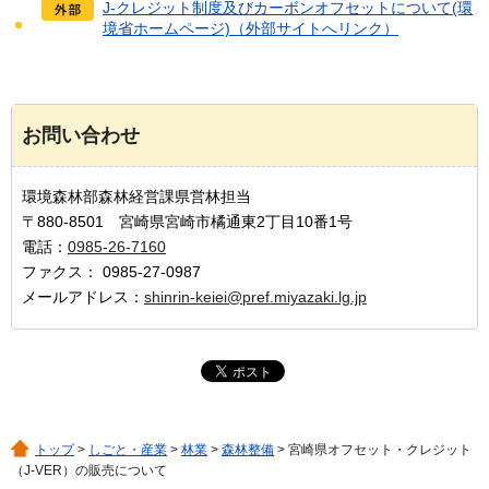
J-クレジット制度及びカーボンオフセットについて(環
境省ホームページ)（外部サイトへリンク）
お問い合わせ
環境森林部森林経営課県営林担当
〒880-8501 宮崎県宮崎市橘通東2丁目10番1号
電話：
0985-26-7160
ファクス： 0985-27-0987
メールアドレス：
shinrin-keiei@pref.miyazaki.lg.jp
トップ
>
しごと・産業
>
林業
>
森林整備
> 宮崎県オフセット・クレジット
（J-VER）の販売について