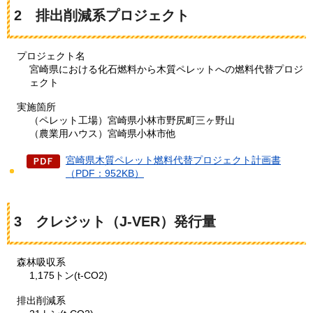
2
排出削減系プロジェクト
プロジェクト名
宮崎県における化石燃料から木質ペレットへの燃料代替プロジ
ェクト
実施箇所
（ペレット工場）宮崎県小林市野尻町三ヶ野山
（農業用ハウス）宮崎県小林市他
宮崎県木質ペレット燃料代替プロジェクト計画書
（PDF：952KB）
3
クレジット（J-VER）発行量
森林吸収系
1,175トン(t-CO2)
排出削減系