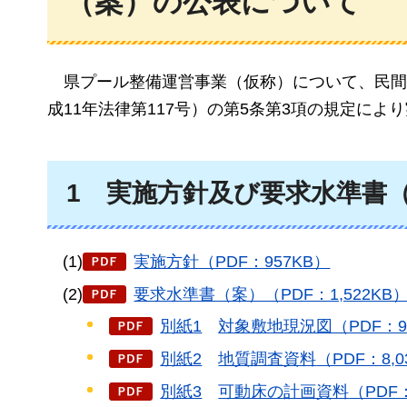
（案）の公表について
県プール整備運営事業
（仮称）について、民間
成11年法律第117号）の第5条第3項の規定に
1
実施方針
及び要求水準書
(1)
実施方針（PDF：957KB）
(2)
要求水準書（案）（PDF：1,522KB
別紙1
対象敷地
現況図（PDF：9
別紙2
地質調査資料
（PDF：8,0
別紙3
可動床の計画資料
（PDF