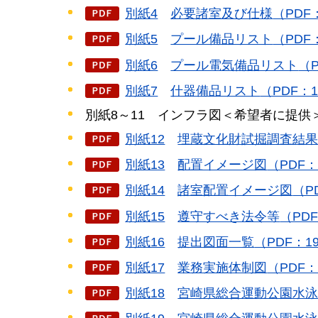
別紙4
必要諸室及び仕様
（PDF
別紙5
プール備品リスト
（PDF
別紙6
プール電気備品リスト
（P
別紙7
什器備品リスト
（PDF：1
別紙8～11
インフラ図＜希望者に提供
別紙12
埋蔵文化財試掘調査結
別紙13
配置イメージ図
（PDF：
別紙14
諸室配置イメージ図
（P
別紙15
遵守すべき法令等
（PDF
別紙16
提出図面一覧
（PDF：1
別紙17
業務実施体制図
（PDF：
別紙18
宮崎県
総合運動公園水泳