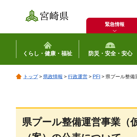
宮崎県
緊急情報
くらし・健康・福祉
防災・安全・安心
トップ
>
県政情報
>
行政運営
>
PFI
> 県プール整
県プール整備運営事業（