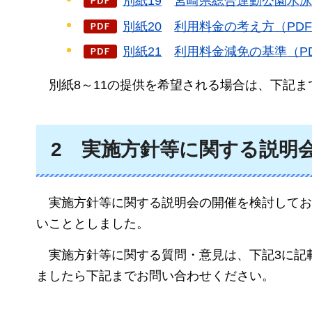
別紙19
宮崎県
総合運動公園水泳
別紙20
利用料金の考え方
（PDF
別紙21
利用料金減免の基準
（P
別紙
8～11の提供を希望される場合は、下記
2
実施方針等
に関する説明
実施方針等に関する説明会の開催を検討してお
いこととしました。
実施方針等に関する質問・意見は、下記3に記
ましたら下記までお問い合わせください。