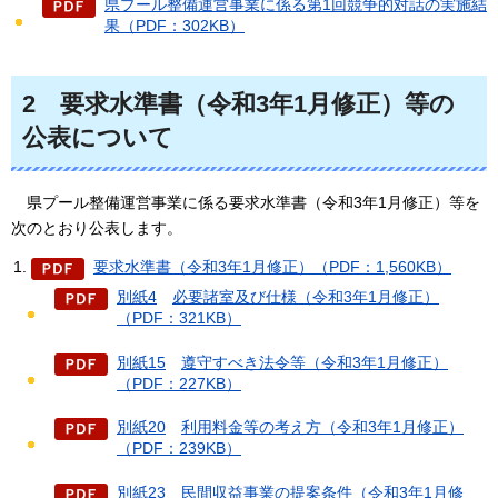
県プール整備運営事業に係る第1回競争的対話の実施結
果（PDF：302KB）
2
要求水準書（令和3年1月修正）
等の
公表について
県プール
整備運営事業に係る要求水準書（令和3年1月修正）等を
次のとおり公表します。
要求水準書（令和3年1月修正）（PDF：1,560KB）
別紙4
必要諸室
及び仕様（令和3年1月修正）
（PDF：321KB）
別紙15
遵守
すべき法令等（令和3年1月修正）
（PDF：227KB）
別紙20
利用料金
等の考え方（令和3年1月修正）
（PDF：239KB）
別紙23
民間収益
事業の提案条件（令和3年1月修