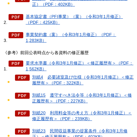
正）（PDF：402KB）
基本協定書（PFI事業）（案）（令和3年1月修正）
（PDF：425KB）
事業契約書（案）（令和3年1月修正）（PDF：
1,283KB）
《参考》前回公表時点から各資料の修正履歴
要求水準書（令和3年1月修正）＜修正履歴有＞（PDF：
1,562KB）
別紙4
必要諸室
及び仕様（令和3年1月修正）＜修正
履歴有＞（PDF：322KB）
別紙15
遵守
すべき法令等（令和3年1月修正）＜修
正履歴有＞（PDF：227KB）
別紙20
利用料金
等の考え方（令和3年1月修正）＜
修正履歴有＞（PDF：239KB）
別紙23
民間収益
事業の提案条件（令和3年1月修
正）＜修正履歴有＞（PDF：402KB）