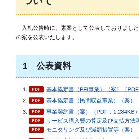
ついて
入札公告時
に、素案として公表しておりました
の案を公表いたします。
1
公表
資料
基本協定書（PFI事業）（案）（PDF：
基本協定書（民間収益事業）（案）（P
事業契約書（案）（PDF：1,284KB
サービス購入費の算定及び支払方法等（
モニタリング及び減額措置等（案）（P