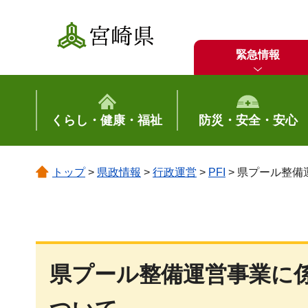
宮崎県
緊急情報
くらし・健康・福祉
防災・安全・安心
トップ
>
県政情報
>
行政運営
>
PFI
> 県プール整
県プール整備運営事業に