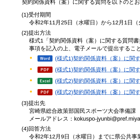
契約関係
資料（案）に関する質問を以下のとお
(1)受付期間
令和2年11月25日（水曜日）から12月1日
(2)提出方法
様式1「契約関係資料（案）に関する質問書
事項を記入の上、電子メールで提出するこ
(様式1)契約関係資料（案）に関
(様式1)契約関係資料（案）に関す
(様式2)契約関係資料（案）に関
(様式2)契約関係資料（案）に関す
(3)提出先
宮崎県総合政策部国民スポーツ大会準備課
メールアドレス：kokuspo-jyunbi@pref.miyaza
(4)回答方法
令和2年12月9日（水曜日）までに県公共