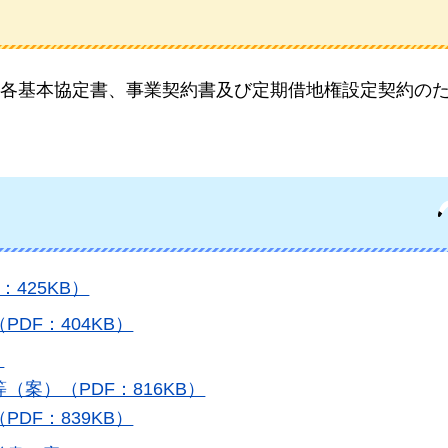
各基本協定書、事業契約書及び定期借地権設定契約の
425KB）
DF：404KB）
）
案）（PDF：816KB）
DF：839KB）