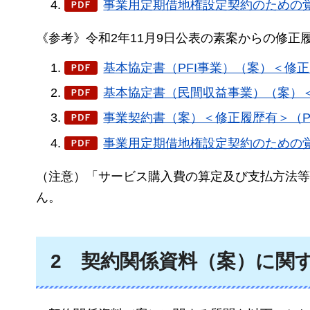
事業用定期借地権設定契約のための覚書
《参考》令和2年11月9日公表の素案からの修正
基本協定書（PFI事業）（案）＜修正履
基本協定書（民間収益事業）（案）＜修
事業契約書（案）＜修正履歴有＞（PDF
事業用定期借地権設定契約のための覚
（注意）「サービス購入費の算定及び支払方法等
ん。
2
契約関係
資料（案）に関