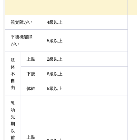
視覚障がい
4級以上
平衡機能障
5級以上
がい
上肢
2級以上
肢
体
不
下肢
6級以上
自
由
体幹
5級以上
乳
幼
児
期
以
上肢
前