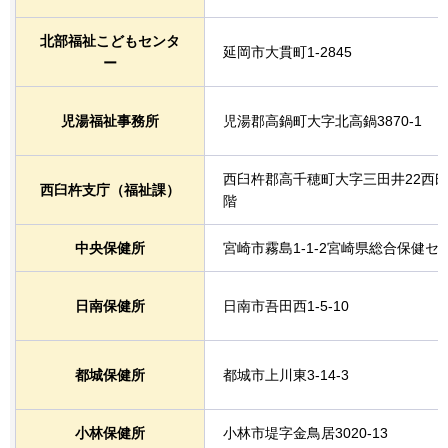
北部福祉こどもセンタ
延岡市大貫町1-2845
ー
児湯福祉事務所
児湯郡高鍋町大字北高鍋3870-1
西臼杵郡高千穂町大字三田井22西臼
西臼杵支庁（福祉課）
階
中央保健所
宮崎市霧島1-1-2宮崎県総合保健セ
日南保健所
日南市吾田西1-5-10
都城保健所
都城市上川東3-14-3
小林保健所
小林市堤字金鳥居3020-13