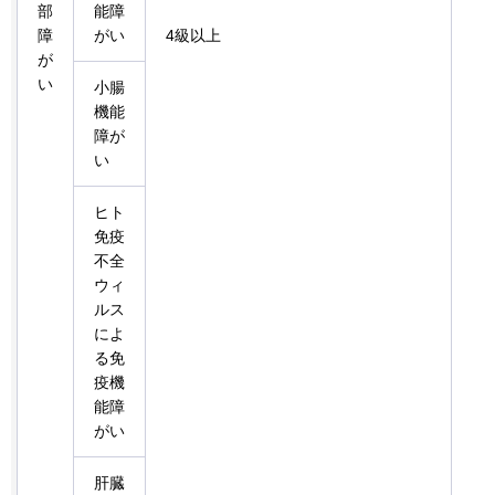
部
能障
障
がい
4級以上
が
い
小腸
機能
障が
い
ヒト
免疫
不全
ウィ
ルス
によ
る免
疫機
能障
がい
肝臓