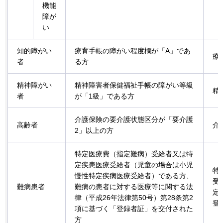
機能
障が
い
知的障がい
療育手帳の障がい程度欄が「A」であ
療
者
る方
精神障がい
精神障害者保健福祉手帳の障がい等級
精
者
が「1級」である方
介護保険の要介護状態区分が「要介護
高齢者
介
2」以上の方
特定医療費（指定難病）受給者又は特
定疾患医療受給者（児童の場合は小児
特
慢性特定疾病医療受給者）である方、
受
難病患者
難病の患者に対する医療等に関する法
定
律（平成26年法律第50号）第28条第2
登
項に基づく「登録者証」を交付された
方