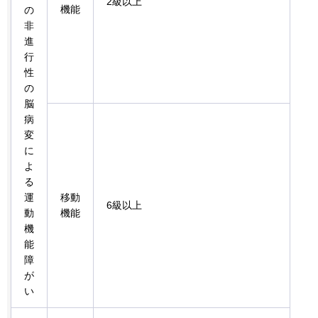
2級以上
機能
の
非
進
行
性
の
脳
病
変
に
よ
る
運
移動
6級以上
動
機能
機
能
障
が
い