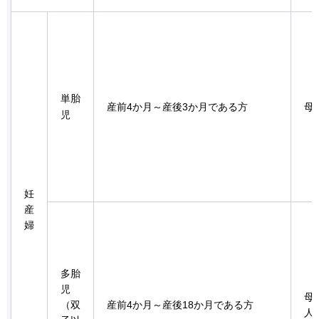
単胎
産前4か月～産後3か月である方
母
児
妊
産
婦
多胎
児
母
（双
産前4か月～産後18か月である方
人