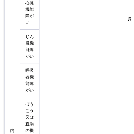
心臓
機能
障が
身
い
じん
臓機
能障
がい
呼吸
器機
能障
がい
ぼう
こう
又は
直腸
内
の機