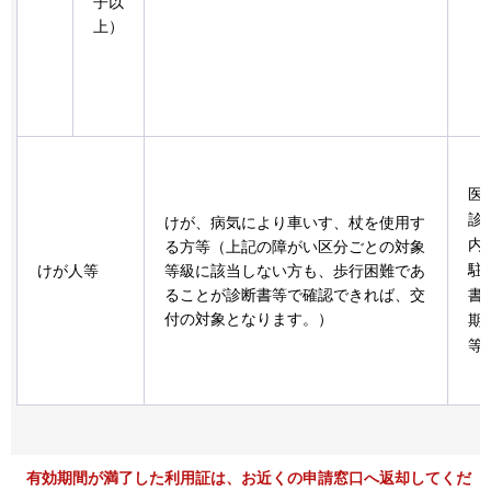
子以
上）
医
診
けが、病気により車いす、杖を使用す
内
る方等（上記の障がい区分ごとの対象
駐
けが人等
等級に該当しない方も、歩行困難であ
ることが診断書等で確認できれば、交
書
付の対象となります。）
期
等
有効期間が満了した利用証は、お近くの申請窓口へ返却してくだ