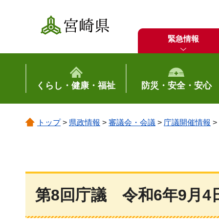
宮崎県
緊急情報
くらし・健康・福祉
防災・安全・安心
トップ
>
県政情報
>
審議会・会議
>
庁議開催情報
>
第8回庁議
令和6年9月