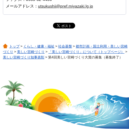
メールアドレス：
utsukushii@pref.miyazaki.lg.jp
トップ
>
くらし・健康・福祉
>
社会基盤
>
都市計画・国土利用・美しい宮崎
づくり
>
美しい宮崎づくり
>
「美しい宮崎づくり」について（トップページ）
>
美しい宮崎づくり知事表彰
> 第4回美しい宮崎づくり大賞の募集（募集終了）