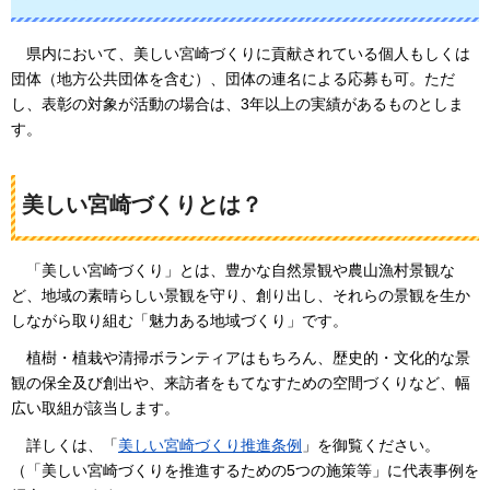
県内
において、美しい宮崎づくりに貢献されている個人もしくは
団体（地方公共団体を含む）、団体の連名による応募も可。ただ
し、表彰の対象が活動の場合は、3年以上の実績があるものとしま
す。
美しい宮崎づくりとは？
「美しい
宮崎づくり」とは、豊かな自然景観や農山漁村景観な
ど、地域の素晴らしい景観を守り、創り出し、それらの景観を生か
しながら取り組む「魅力ある地域づくり」です。
植樹・
植栽や清掃ボランティアはもちろん、歴史的・文化的な景
観の保全及び創出や、来訪者をもてなすための空間づくりなど、幅
広い取組が該当します。
詳しくは
、「
美しい宮崎づくり推進条例
」を御覧ください。
（「美しい宮崎づくりを推進するための5つの施策等」に代表事例を