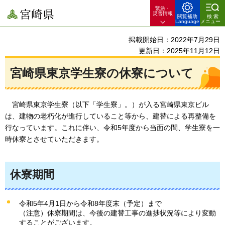
緊急・
宮崎県
災害情報
閲覧補助
検索
Language
メニュー
掲載開始日：2022年7月29日
更新日：2025年11月12日
宮崎県東京学生寮の休寮について
宮崎県東京学生寮（以下「学生寮」。）が入る宮崎県東京ビル
は、建物の老朽化が進行していること等から、建替による再整備を
行なっています。これに伴い、令和5年度から当面の間、学生寮を一
時休寮とさせていただきます。
休寮期間
令和5年4月1日から令和8年度末（予定）まで
（注意）休寮期間は、今後の建替工事の進捗状況等により変動
することがございます。