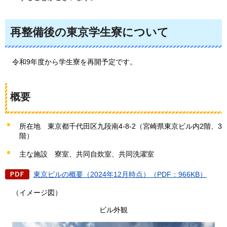
再整備後の東京学生寮について
令
和9年度から学生寮を再開予定です。
概要
所在地
東
京都千代田区九段南4-8-2（宮崎県東京ビル内2階、3
階）
主な施設
寮
室、共同自炊室、共同洗濯室
東京ビルの概要（2024年12月時点）（PDF：966KB）
（
イメージ図）
ビル外観