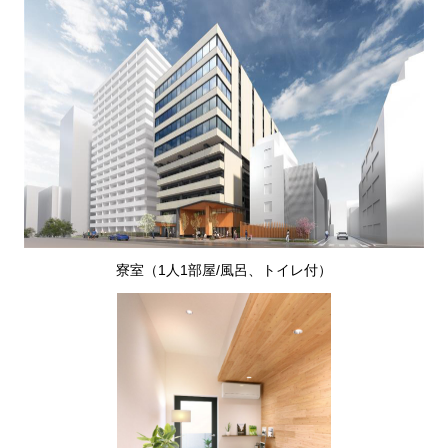
寮室（1人1部屋/風呂、トイレ付）