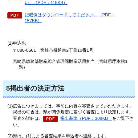
い。（PDF：115KB）
記載例はダウンロードしてください。（PDF：
157KB）
(2)申込先
〒880-8501
宮
崎市橘通東2丁目10番1号
宮崎県総務部財産総合管理課財産活用担当（宮崎県庁本館1
階）
5掲出者の決定方法
(1)広告につきましては、事前に内容を審査させていただきます。
掲出の可否は、県が関係規定に基づく審査により決定します。
審査の詳細は、
掲出基準（PDF：308KB）
をご覧下さ
い。
(2)県は、(1)による審査結果を申込者へ連絡します。