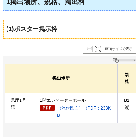
1掲出場所、規格、掲出料
(1)ポスター掲示枠
画面サイズで表示
規
掲出場所
格
県庁1号
1階エレベーターホール
B2
館
縦
（添付図面）（PDF：233K
B）