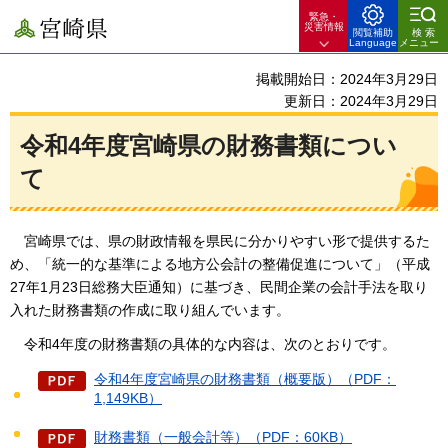
緊急・
宮崎県
災害情報
閲覧補助
検索
Language
メニュー
掲載開始日：2024年3月29日
更新日：2024年3月29日
令和4年度宮崎県の財務書類につい
て
宮崎県では、県の財政情報を県民に分かりやすい形で提供するた
め、「
統一的な基準による地方公会計の整備促進について」（平成
27年1月23日総務大臣通知）に基づき、民間企業の会計手法を取り
入れた財務書類の作成に取り組んでいます。
令和4年度の
財務書類の具体的な内容は、次のとおりです。
令和4年度宮崎県の財務書類（概要版）（PDF：
1,149KB）
財務書類（一般会計等）（PDF：60KB）