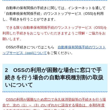
自動車の
保有関係の手続きに関しては、インターネットを通して
「自動車税保有関係手続」のワンストップサービス（OSS)を利用
し、手続きを行うことができます。
できる限り自
動車保有関係手続のワンストップサービス（OSS)を
利用した手続きをおこなっていただきますようご理解・ご協力をお
願いします。
OSSの手続
きについてはこちら
自動車保有関係手続のワンスト
ップサービス
（oss)について
をご覧ください。
2
OSS
の利用が困難な場合に窓口で手
続きを行う場合の自動車税種別割の取扱
いについて
OSSの利用が
困難なため
窓口で永久抹消登録等の
手続きを行う場
合
で、次の（1）～（3）のいずれかに
該当する場合は、令和5年度