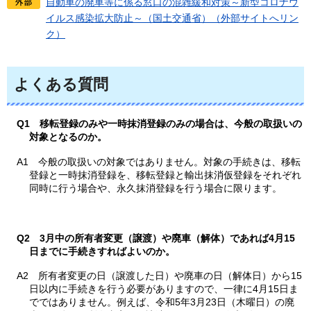
自動車の廃車等に係る窓口の混雑緩和対策～新型コロナウ
イルス感染拡大防止～（国土交通省）（外部サイトへリン
ク）
よくある質問
Q1
移
転登録のみや一時抹消登録のみの場合は、今般の取扱いの
対象となるのか。
A1
今
般の取扱いの対象ではありません。対象の手続きは、移転
登録と一時抹消登録を、移転登録と輸出抹消仮登録をそれぞれ
同時に行う場合や、永久抹消登録を行う場合に限ります。
Q2
3月
中の所有者変更（譲渡）や廃車（解体）であれば4月15
日までに手続きすればよいのか。
A2
所有
者変更の日（譲渡した日）や廃車の日（解体日）から15
日以内に手続きを行う必要がありますので、一律に4月15日ま
でではありません。例えば、令和5年3月23日（木曜日）の廃