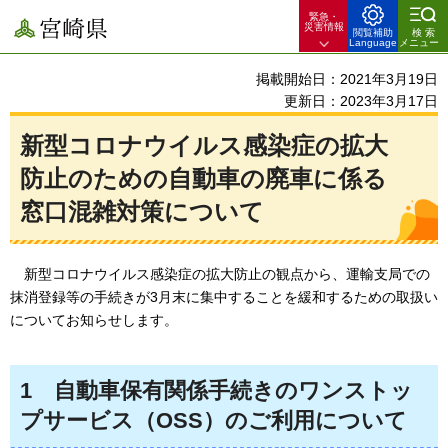
緊急・
宮崎県
災害情報
閲覧補助
検索
Language
メニュー
掲載開始日：2021年3月19日
更新日：2023年3月17日
新型コロナウイルス感染症の拡大
防止のための自動車の廃車に係る
窓口混雑対策について
新型コロナウイルス
感染症の拡大防止の観点から、運輸支局での
抹消登録等の手続きが3月末に集中することを緩和するための取扱い
についてお知らせします。
1
自動車保
有関係手続きのワンストッ
プサービス（OSS）のご利用について