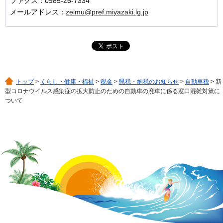
ファクス：0985-26-7334
メールアドレス：
zeimu@pref.miyazaki.lg.jp
トップ
>
くらし・健康・福祉
>
税金
>
県税・納税のお知らせ
>
自動車税
> 新
型コロナウイルス感染症の拡大防止のための自動車の廃車に係る窓口混雑対策に
ついて