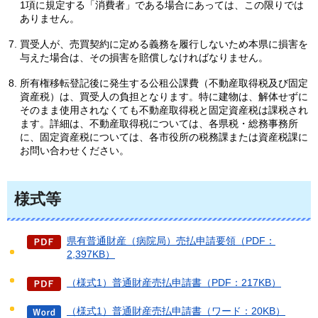
1項に規定する「消費者」である場合にあっては、この限りでは
ありません。
買受人が、売買契約に定める義務を履行しないため本県に損害を
与えた場合は、その損害を賠償しなければなりません。
所有権移転登記後に発生する公租公課費（不動産取得税及び固定
資産税）は、買受人の負担となります。特に建物は、解体せずに
そのまま使用されなくても不動産取得税と固定資産税は課税され
ます。詳細は、不動産取得税については、各県税・総務事務所
に、固定資産税については、各市役所の税務課または資産税課に
お問い合わせください。
様式等
県有普通財産（病院局）売払申請要領（PDF：
2,397KB）
（様式1）普通財産売払申請書（PDF：217KB）
（様式1）普通財産売払申請書（ワード：20KB）