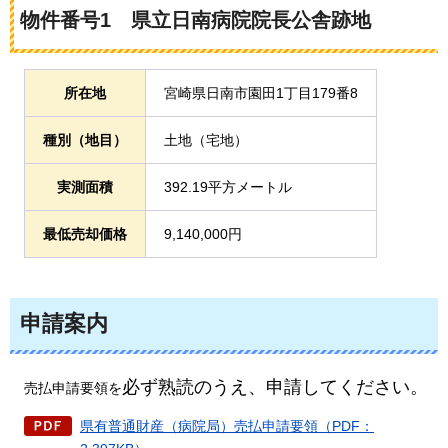
物件番号1
県
立日南病院院長公舎跡地
所在地
宮崎県日南市園田1丁目179番8
種別（地目）
土地（宅地）
実測面積
392.19平方メートル
最低売却価格
9,140,000円
申請案内
必ず熟読のうえ、申請してください。
売払申請要領を
県有普通財産（病院局）売払申請要領（PDF：