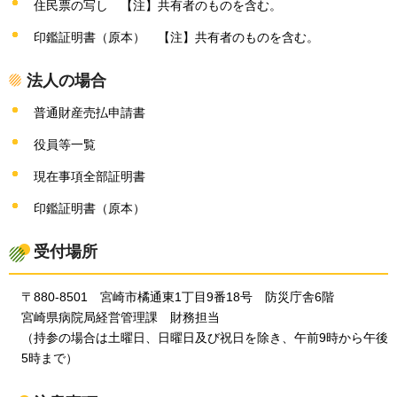
住民票の写し
【注】共有者のものを含む。
印鑑証明書（原本）
【注】共有者のものを含む。
法人の場合
普通財産売払申請書
役員等一覧
現在事項全部証明書
印鑑証明書（原本）
受付場所
〒880-8501
宮
崎市橘通東1丁目9番18号
防
災庁舎6階
宮崎県病院局経営管理課
財
務担当
（持参の場合は土曜日、日曜日及び祝日を除き、午前9時から午後
5時まで）