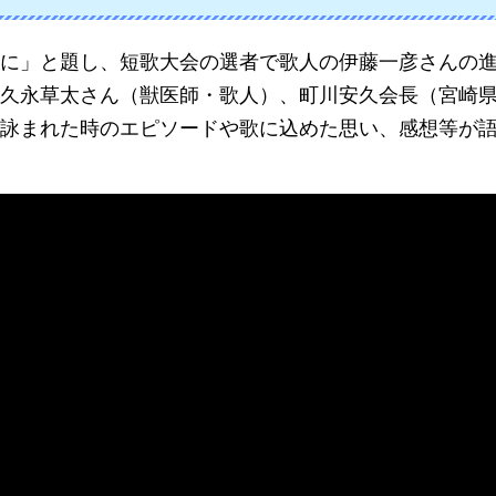
に」
と題し、短歌大会の選者で歌人の伊藤一彦さんの
久永草太さん（獣医師・歌人）、町川安久会長（宮崎
詠まれた時のエピソードや歌に込めた思い、感想等が