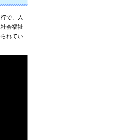
進行で、入
県社会福祉
語られてい