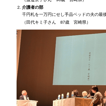
介護者の部
千円札を一万円にせし手品ベッドの夫の最
（田代キミ子さん
87
歳
宮崎県
）