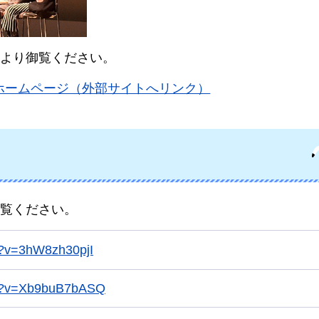
Lより御覧ください。
ホームページ（外部サイトへリンク）
御覧ください。
h?v=3hW8zh30pjI
ch?v=Xb9buB7bASQ