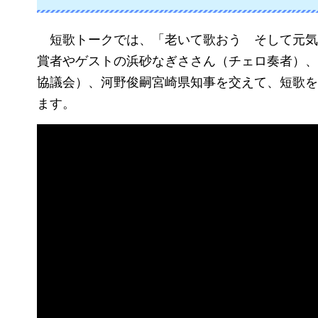
短歌トークでは、「
老いて歌おう
そして元気
賞者やゲストの浜砂なぎささん（チェロ奏者）、
協議会）、河野俊嗣宮崎県知事を交えて、短歌を
ます。