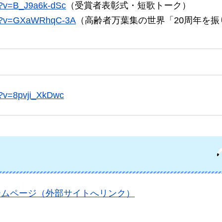
h?v=B_J9a6k-dSc
（受賞者表彰式・短歌トーク）
tch?v=GXaWRhqC-3A
（高齢者万葉集の世界「20周年を振
h?v=8pvji_XkDwc
ームページ（外部サイトへリンク）