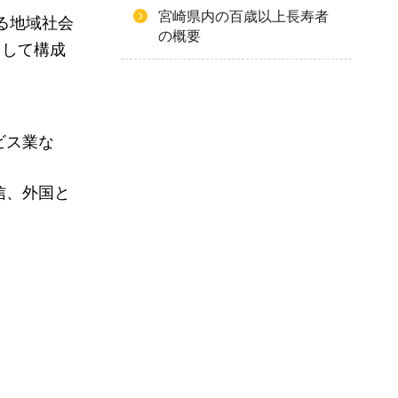
宮崎県内の百歳以上長寿者
る地域社会
の概要
として構成
ビス業な
信、外国と