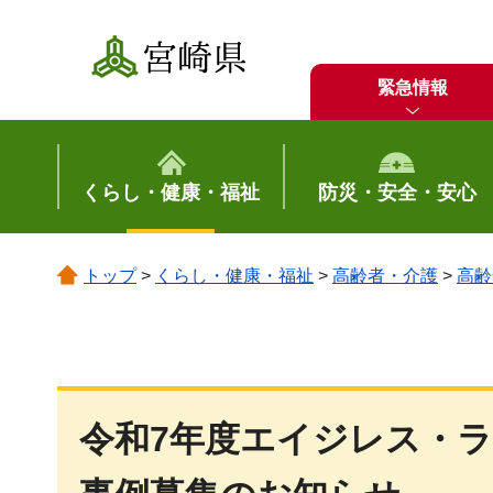
宮崎県
緊急情報
くらし・健康・福祉
防災・安全・安心
トップ
>
くらし・健康・福祉
>
高齢者・介護
>
高齢
令和7年度エイジレス・