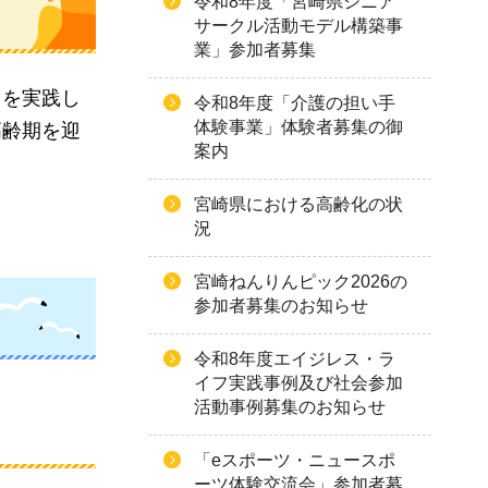
令和8年度「宮崎県シニア
サークル活動モデル構築事
業」参加者募集
）を実践し
令和8年度「介護の担い手
体験事業」体験者募集の御
高齢期を迎
案内
宮崎県における高齢化の状
況
宮崎ねんりんピック2026の
参加者募集のお知らせ
令和8年度エイジレス・ラ
イフ実践事例及び社会参加
活動事例募集のお知らせ
「eスポーツ・ニュースポ
ーツ体験交流会」参加者募