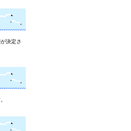
例が決定さ
す。